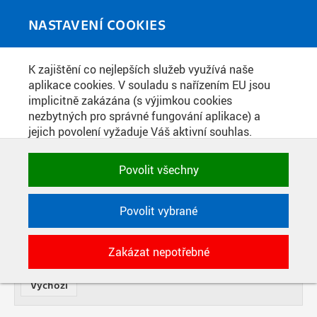
Skip to main content
MEDIATÉKA
Toggle
NASTAVENÍ COOKIES
navigati
K zajištění co nejlepších služeb využívá naše
VIDEOPŘÍSPĚVKY
aplikace cookies. V souladu s nařízením EU jsou
implicitně zakázána (s výjimkou cookies
nezbytných pro správné fungování aplikace) a
NÁZEV
jejich povolení vyžaduje Váš aktivní souhlas.
Jedním klikem můžete všechny povolit nebo
zakázat, případně vybrat a povolit cookies podle
OD
Povolit všechny
DATE
kategorie. Svoje rozhodnutí můžete samozřejmě
kdykoli změnit.
TYP
Povolit vybrané
POTŘEBNÉ
SOUČÁST
POČET
Zakázat nepotřebné
Technické cookies využívané aplikacemi
ČVUT pro uchování jejich nastavení,
vlastností a identifikátorů relace. Jsou
nezbytné pro správné fungování a jsou