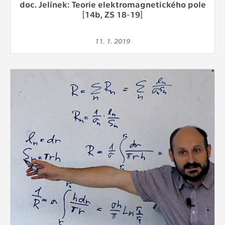
doc. Jelínek: Teorie elektromagnetického pole
Cookies, které aplikace nedokáže zařadit.
[14b, ZS 18-19]
Naším cílem je, aby tato kategorie
zůstala prázdná a všechny cookies byly
přiřazeny do některé z kategorií
11. 1. 2019
uvedených výše.