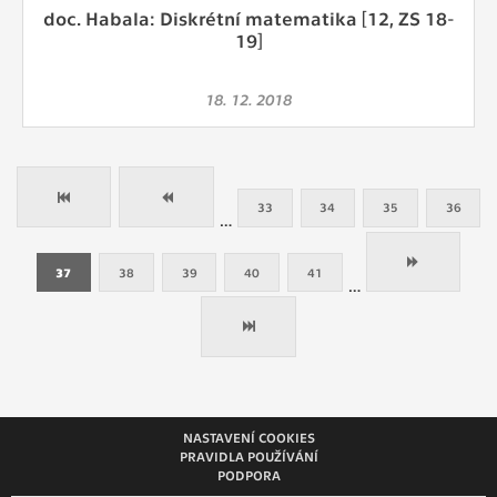
doc. Habala: Diskrétní matematika [12, ZS 18-
19]
18. 12. 2018
33
34
35
36
…
37
38
39
40
41
…
NASTAVENÍ COOKIES
PRAVIDLA POUŽÍVÁNÍ
PODPORA