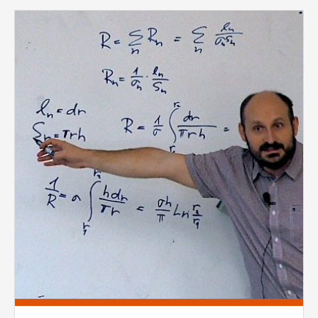
vždy aktivní.
Pages
ANALYTICKÉ
Slouží pro získávání anonymizovaných
statistických údajů, které nám pomáhají
vylepšovat naše aplikace. Zpravidla jde o
cookies systémů třetích stran, které k
těmto účelům využíváme.
MARKETINGOVÉ
Využívané za účelem zobrazení
správných nabídek a cílení obsahu podle
Vašich preferencí. Zpravidla jde o
cookies systémů třetích stran, které nám
s analýzou uživatelského chování
pomáhají.
OSTATNÍ