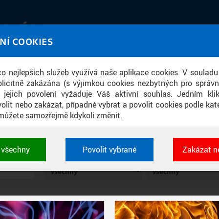
IATÉKA
NÍ COOKIES
UT obrazem a zvukem
 co nejlepších služeb využívá naše aplikace cookies. V souladu
ace
licitně zakázána (s výjimkou cookies nezbytných pro správ
a jejich povolení vyžaduje Váš aktivní souhlas. Jedním kl
olit nebo zakázat, případně vybrat a povolit cookies podle kate
můžete samozřejmě kdykoli změnit.
PUBLIKACE
t všechny
Povolit vybrané
Zakázat n
 cookies využívané aplikacemi ČVUT pro uchování jeji
TYP
PERIODIKUM
vlastností a identifikátorů relace. Jsou nezbytné pro správ
jsou vždy aktivní.
É