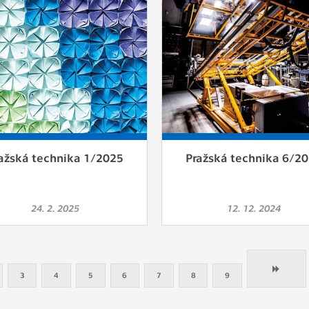
ažská technika 1/2025
Pražská technika 6/2
24. 2. 2025
12. 12. 2024
3
4
5
6
7
8
9