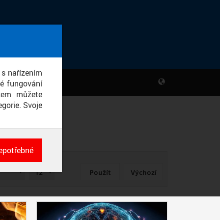
 s nařízením
né fungování
ikem můžete
gorie. Svoje
epotřebné
ch
POČET
né