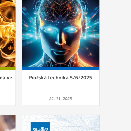
ám
ch
le
 s
ná ve
Pražská technika 5/6/2025
ie
ií
21. 11. 2025