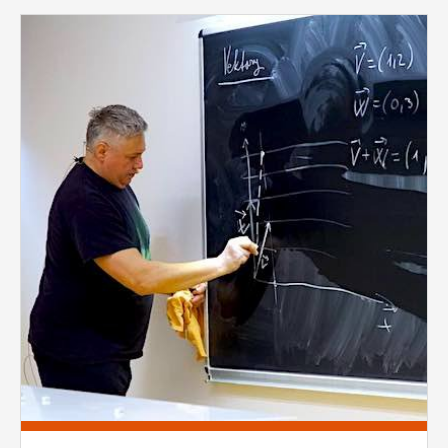
vždy aktivní.
Pages
ANALYTICKÉ
Slouží pro získávání anonymizovaných
statistických údajů, které nám pomáhají
vylepšovat naše aplikace. Zpravidla jde o
cookies systémů třetích stran, které k
těmto účelům využíváme.
MARKETINGOVÉ
Využívané za účelem zobrazení
správných nabídek a cílení obsahu podle
Vašich preferencí. Zpravidla jde o
cookies systémů třetích stran, které nám
s analýzou uživatelského chování
pomáhají.
OSTATNÍ