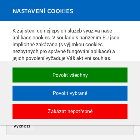
Skip to main content
MEDIATÉKA
Toggle
NASTAVENÍ COOKIES
navigati
K zajištění co nejlepších služeb využívá naše
VIDEOPŘÍSPĚVKY
aplikace cookies. V souladu s nařízením EU jsou
implicitně zakázána (s výjimkou cookies
nezbytných pro správné fungování aplikace) a
NÁZEV
jejich povolení vyžaduje Váš aktivní souhlas.
Jedním klikem můžete všechny povolit nebo
zakázat, případně vybrat a povolit cookies podle
OD
Povolit všechny
DATE
kategorie. Svoje rozhodnutí můžete samozřejmě
kdykoli změnit.
TYP
Povolit vybrané
POTŘEBNÉ
SOUČÁST
POČET
Zakázat nepotřebné
Technické cookies využívané aplikacemi
ČVUT pro uchování jejich nastavení,
vlastností a identifikátorů relace. Jsou
nezbytné pro správné fungování a jsou