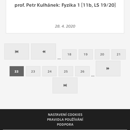
prof. Petr Kulhánek: Fyzika 1 [11b, LS 19/20]
28. 4. 2020
18
19
20
21
…
22
23
24
25
26
…
NASTAVENÍ COOKIES
PRAVIDLA POUŽÍVÁNÍ
PODPORA