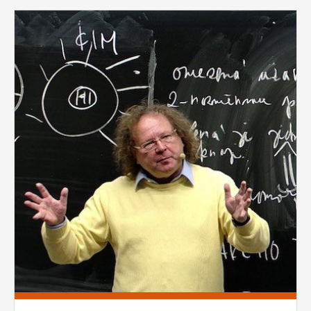
vždy aktivní.
Pages
ANALYTICKÉ
Slouží pro získávání anonymizovaných
statistických údajů, které nám pomáhají
vylepšovat naše aplikace. Zpravidla jde o
cookies systémů třetích stran, které k
těmto účelům využíváme.
MARKETINGOVÉ
Využívané za účelem zobrazení
správných nabídek a cílení obsahu podle
Vašich preferencí. Zpravidla jde o
cookies systémů třetích stran, které nám
s analýzou uživatelského chování
pomáhají.
OSTATNÍ