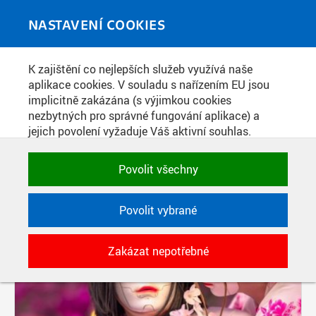
Skip to main content
MEDIATÉKA
Toggle
NASTAVENÍ COOKIES
navigati
K zajištění co nejlepších služeb využívá naše
PŘÍSPĚVKY PODLE FILTRU
aplikace cookies. V souladu s nařízením EU jsou
implicitně zakázána (s výjimkou cookies
Aktivní filtry:
nezbytných pro správné fungování aplikace) a
ŠTÍTEK: KAMPUS
jejich povolení vyžaduje Váš aktivní souhlas.
Jedním klikem můžete všechny povolit nebo
Pages
zakázat, případně vybrat a povolit cookies podle
Povolit všechny
kategorie. Svoje rozhodnutí můžete samozřejmě
kdykoli změnit.
Povolit vybrané
POTŘEBNÉ
Zakázat nepotřebné
Technické cookies využívané aplikacemi
ČVUT pro uchování jejich nastavení,
vlastností a identifikátorů relace. Jsou
nezbytné pro správné fungování a jsou