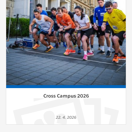
Cookies, které aplikace nedokáže zařadit.
Naším cílem je, aby tato kategorie
zůstala prázdná a všechny cookies byly
přiřazeny do některé z kategorií
uvedených výše.
Cross Campus 2026
22. 4. 2026