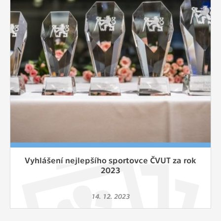
Cookies, které aplikace nedokáže zařadit.
Naším cílem je, aby tato kategorie
zůstala prázdná a všechny cookies byly
přiřazeny do některé z kategorií
uvedených výše.
Vyhlášení nejlepšího sportovce ČVUT za rok
2023
14. 12. 2023