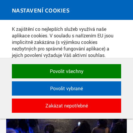
Skip to main content
MEDIATÉKA
Toggle
NASTAVENÍ COOKIES
navigati
K zajištění co nejlepších služeb využívá naše
PŘÍSPĚVKY PODLE FILTRU
aplikace cookies. V souladu s nařízením EU jsou
implicitně zakázána (s výjimkou cookies
Aktivní filtry:
nezbytných pro správné fungování aplikace) a
ŠTÍTEK: AKADEMICKÝ ORCHESTR ČVUT
jejich povolení vyžaduje Váš aktivní souhlas.
Jedním klikem můžete všechny povolit nebo
Pages
zakázat, případně vybrat a povolit cookies podle
Povolit všechny
kategorie. Svoje rozhodnutí můžete samozřejmě
kdykoli změnit.
Povolit vybrané
POTŘEBNÉ
Zakázat nepotřebné
Technické cookies využívané aplikacemi
ČVUT pro uchování jejich nastavení,
vlastností a identifikátorů relace. Jsou
nezbytné pro správné fungování a jsou