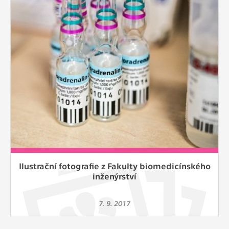
Cookies, které aplikace nedokáže zařadit.
Naším cílem je, aby tato kategorie
zůstala prázdná a všechny cookies byly
přiřazeny do některé z kategorií
uvedených výše.
Ilustrační fotografie z Fakulty biomedicínského
inženýrství
7. 9. 2017