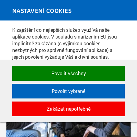
Skip to main content
MEDIATÉKA
Toggle
NASTAVENÍ COOKIES
navigati
K zajištění co nejlepších služeb využívá naše
PŘÍSPĚVKY PODLE FILTRU
aplikace cookies. V souladu s nařízením EU jsou
implicitně zakázána (s výjimkou cookies
Aktivní filtry:
nezbytných pro správné fungování aplikace) a
ŠTÍTEK: ZÁCHRANÁŘI
jejich povolení vyžaduje Váš aktivní souhlas.
Jedním klikem můžete všechny povolit nebo
zakázat, případně vybrat a povolit cookies podle
Povolit všechny
kategorie. Svoje rozhodnutí můžete samozřejmě
kdykoli změnit.
Povolit vybrané
POTŘEBNÉ
Zakázat nepotřebné
Technické cookies využívané aplikacemi
ČVUT pro uchování jejich nastavení,
vlastností a identifikátorů relace. Jsou
nezbytné pro správné fungování a jsou