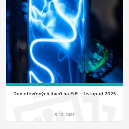
Cookies, které aplikace nedokáže zařadit.
Naším cílem je, aby tato kategorie
zůstala prázdná a všechny cookies byly
přiřazeny do některé z kategorií
uvedených výše.
Den otevřených dveří na FJFI – listopad 2025
8. 12. 2025