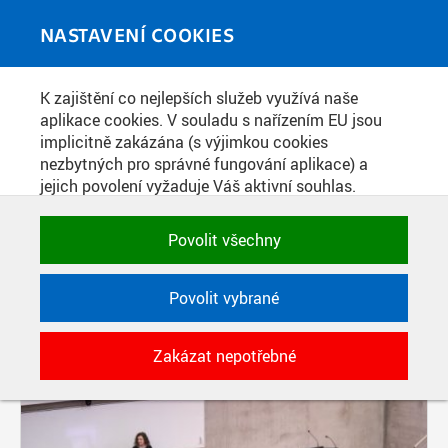
Skip to main content
MEDIATÉKA
Toggle
NASTAVENÍ COOKIES
navigati
K zajištění co nejlepších služeb využívá naše
PŘÍSPĚVKY PODLE FILTRU
aplikace cookies. V souladu s nařízením EU jsou
implicitně zakázána (s výjimkou cookies
Aktivní filtry:
nezbytných pro správné fungování aplikace) a
ŠTÍTEK: DEN OTEVŘENÝCH DVEŘÍ
jejich povolení vyžaduje Váš aktivní souhlas.
Jedním klikem můžete všechny povolit nebo
Pages
zakázat, případně vybrat a povolit cookies podle
Povolit všechny
kategorie. Svoje rozhodnutí můžete samozřejmě
kdykoli změnit.
Povolit vybrané
POTŘEBNÉ
Zakázat nepotřebné
Technické cookies využívané aplikacemi
ČVUT pro uchování jejich nastavení,
vlastností a identifikátorů relace. Jsou
nezbytné pro správné fungování a jsou