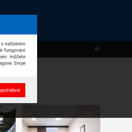
 s nařízením
né fungování
ikem můžete
gorie. Svoje
epotřebné
ch
né