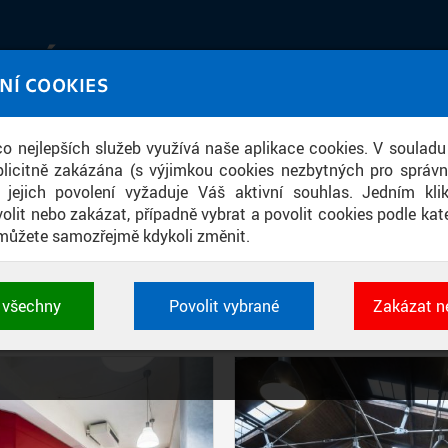
IATÉKA
NÍ COOKIES
UT obrazem a zvukem
 co nejlepších služeb využívá naše aplikace cookies. V souladu
ace
licitně zakázána (s výjimkou cookies nezbytných pro správ
a jejich povolení vyžaduje Váš aktivní souhlas. Jedním kl
olit nebo zakázat, případně vybrat a povolit cookies podle kate
můžete samozřejmě kdykoli změnit.
PŘÍSPĚVKY PODLE FILTRU
t všechny
Povolit vybrané
Zakázat n
Aktivní filtry:
ŠTÍTEK: MENZA
 cookies využívané aplikacemi ČVUT pro uchování jeji
vlastností a identifikátorů relace. Jsou nezbytné pro správ
jsou vždy aktivní.
É