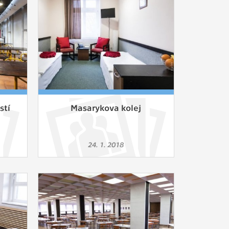
ám
ch
le
 s
stí
Masarykova kolej
ie
24. 1. 2018
ií