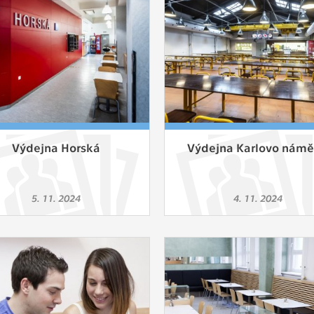
 získávání anonymizovaných statistických údajů, které n
lepšovat naše aplikace. Zpravidla jde o cookies systémů třetí
é k těmto účelům využíváme.
OVÉ
za účelem zobrazení správných nabídek a cílení obsahu pod
rencí. Zpravidla jde o cookies systémů třetích stran, které nám
ivatelského chování pomáhají.
Výdejna Horská
Výdejna Karlovo námě
eré aplikace nedokáže zařadit. Naším cílem je, aby tato kategor
5. 11. 2024
4. 11. 2024
zdná a všechny cookies byly přiřazeny do některé z kategor
ýše.