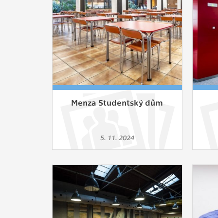
Slouží pro
pomáhají vy
stran, kter
MARKETING
Využívané 
Vašich prefe
analýzou už
Menza Studentský dům
OSTATNÍ
Cookies, kt
5. 11. 2024
zůstala prá
uvedených v