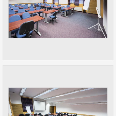
Cookies, které aplikace nedokáže zařadit.
Naším cílem je, aby tato kategorie
zůstala prázdná a všechny cookies byly
přiřazeny do některé z kategorií
uvedených výše.