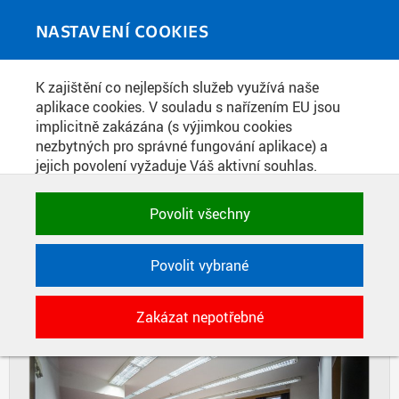
Skip to main content
MEDIATÉKA
Toggle
NASTAVENÍ COOKIES
navigati
Home
»
Fotografie
K zajištění co nejlepších služeb využívá naše
You are here
MASARYKOVA KOLEJ
aplikace cookies. V souladu s nařízením EU jsou
implicitně zakázána (s výjimkou cookies
nezbytných pro správné fungování aplikace) a
jejich povolení vyžaduje Váš aktivní souhlas.
DIAPOZITIVY
DLAŽDICE
Jedním klikem můžete všechny povolit nebo
CIHLY
zakázat, případně vybrat a povolit cookies podle
Povolit všechny
kategorie. Svoje rozhodnutí můžete samozřejmě
kdykoli změnit.
Povolit vybrané
POTŘEBNÉ
Zakázat nepotřebné
Technické cookies využívané aplikacemi
ČVUT pro uchování jejich nastavení,
vlastností a identifikátorů relace. Jsou
nezbytné pro správné fungování a jsou