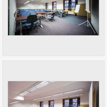
vždy aktivní.
ANALYTICKÉ
Slouží pro získávání anonymizovaných
statistických údajů, které nám pomáhají
vylepšovat naše aplikace. Zpravidla jde o
cookies systémů třetích stran, které k
těmto účelům využíváme.
MARKETINGOVÉ
Využívané za účelem zobrazení
správných nabídek a cílení obsahu podle
Vašich preferencí. Zpravidla jde o
cookies systémů třetích stran, které nám
s analýzou uživatelského chování
pomáhají.
OSTATNÍ