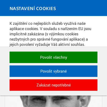
Skip to main content
MEDIATÉKA
Toggle
NASTAVENÍ COOKIES
navigati
K zajištění co nejlepších služeb využívá naše
PŘÍSPĚVKY PODLE FILTRU
aplikace cookies. V souladu s nařízením EU jsou
implicitně zakázána (s výjimkou cookies
Aktivní filtry:
nezbytných pro správné fungování aplikace) a
ZDROJ: ČVUT V PRAZE, FAKULTA ELEKTROTECHNICKÁ
jejich povolení vyžaduje Váš aktivní souhlas.
Jedním klikem můžete všechny povolit nebo
Pages
zakázat, případně vybrat a povolit cookies podle
Povolit všechny
kategorie. Svoje rozhodnutí můžete samozřejmě
kdykoli změnit.
Povolit vybrané
POTŘEBNÉ
Zakázat nepotřebné
Technické cookies využívané aplikacemi
ČVUT pro uchování jejich nastavení,
vlastností a identifikátorů relace. Jsou
nezbytné pro správné fungování a jsou