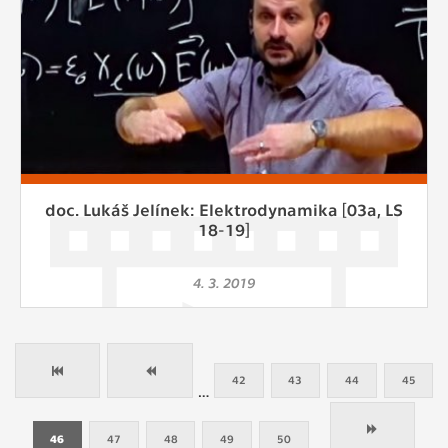
doc. Lukáš Jelínek: Elektrodynamika [03a, LS
18-19]
4. 3. 2019
42
43
44
45
…
46
47
48
49
50