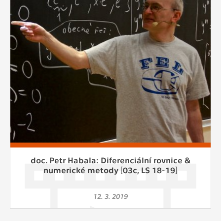
Cookies, které aplikace nedokáže zařadit.
Naším cílem je, aby tato kategorie
zůstala prázdná a všechny cookies byly
přiřazeny do některé z kategorií
uvedených výše.
doc. Petr Habala: Diferenciální rovnice &
numerické metody [03c, LS 18-19]
12. 3. 2019