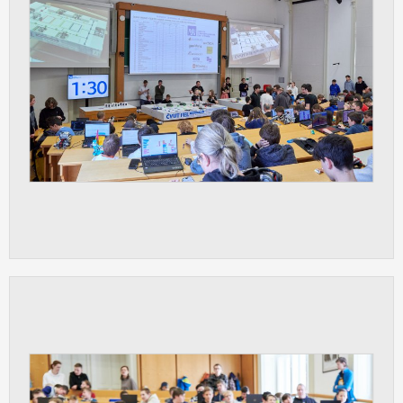
vždy aktivní.
ANALYTICKÉ
Slouží pro získávání anonymizovaných
statistických údajů, které nám pomáhají
vylepšovat naše aplikace. Zpravidla jde o
cookies systémů třetích stran, které k
těmto účelům využíváme.
MARKETINGOVÉ
Využívané za účelem zobrazení
správných nabídek a cílení obsahu podle
Vašich preferencí. Zpravidla jde o
cookies systémů třetích stran, které nám
s analýzou uživatelského chování
pomáhají.
OSTATNÍ