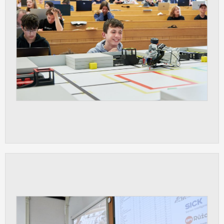
Cookies, které aplikace nedokáže zařadit.
Naším cílem je, aby tato kategorie
zůstala prázdná a všechny cookies byly
přiřazeny do některé z kategorií
uvedených výše.