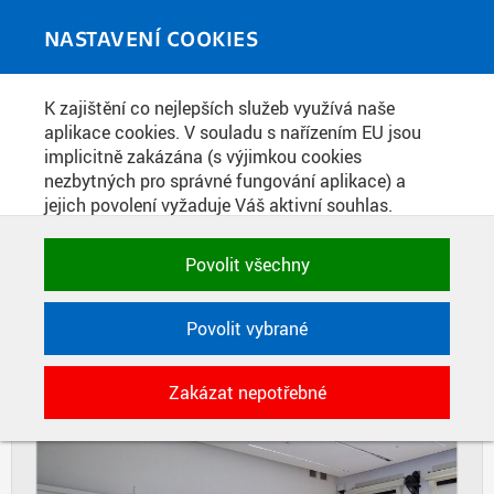
Skip to main content
MEDIATÉKA
Toggle
NASTAVENÍ COOKIES
navigati
Home
»
Fotografie
K zajištění co nejlepších služeb využívá naše
You are here
DRUHÉ KOLO ROBOSOUTĚŽE PRO
aplikace cookies. V souladu s nařízením EU jsou
implicitně zakázána (s výjimkou cookies
2. STUPEŇ ZŠ A ODPOVÍDAJÍCÍCH
nezbytných pro správné fungování aplikace) a
TŘÍD VÍCELETÝCH GYMNÁZIÍ 2024
jejich povolení vyžaduje Váš aktivní souhlas.
Jedním klikem můžete všechny povolit nebo
zakázat, případně vybrat a povolit cookies podle
Povolit všechny
DIAPOZITIVY
DLAŽDICE
kategorie. Svoje rozhodnutí můžete samozřejmě
kdykoli změnit.
CIHLY
Povolit vybrané
POTŘEBNÉ
Zakázat nepotřebné
Technické cookies využívané aplikacemi
ČVUT pro uchování jejich nastavení,
vlastností a identifikátorů relace. Jsou
nezbytné pro správné fungování a jsou