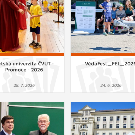
 získávání anonymizovaných statistických údajů, které n
lepšovat naše aplikace. Zpravidla jde o cookies systémů třetí
é k těmto účelům využíváme.
OVÉ
za účelem zobrazení správných nabídek a cílení obsahu pod
rencí. Zpravidla jde o cookies systémů třetích stran, které nám
ivatelského chování pomáhají.
tská univerzita ČVUT -
VědaFest_FEL_202
Promoce - 2026
eré aplikace nedokáže zařadit. Naším cílem je, aby tato kategor
28. 7. 2026
24. 6. 2026
zdná a všechny cookies byly přiřazeny do některé z kategor
ýše.