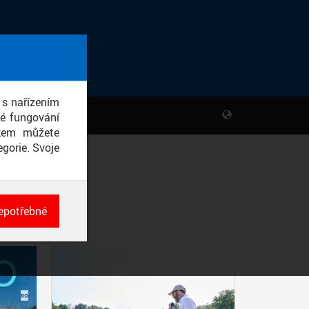
 s nařízením
né fungování
ikem můžete
gorie. Svoje
epotřebné
ch
né