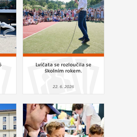
ám
ch
le
 s
6
Lvíčata se rozloučila se
školním rokem.
ie
22. 6. 2026
ií