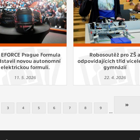
 EFORCE Prague Formula
Robosoutěž pro ZŠ 
dstavil novou autonomní
odpovídajících tříd vícel
elektrickou formuli.
gymnázií
11. 5. 2026
22. 4. 2026
3
4
5
6
7
8
9
…