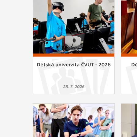
Slouží pro
pomáhají vy
stran, kter
MARKETING
Využívané 
Vašich prefe
analýzou už
Dětská univerzita ČVUT - 2026
Dě
OSTATNÍ
Cookies, kt
28. 7. 2026
zůstala prá
uvedených v