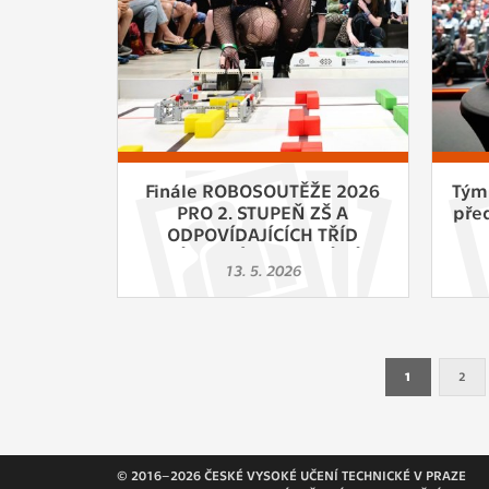
Finále ROBOSOUTĚŽE 2026
Tým
PRO 2. STUPEŇ ZŠ A
pře
ODPOVÍDAJÍCÍCH TŘÍD
VÍCELETÝCH GYMNÁZIÍ
13. 5. 2026
1
2
© 2016–2026 ČESKÉ VYSOKÉ UČENÍ TECHNICKÉ V PRAZE