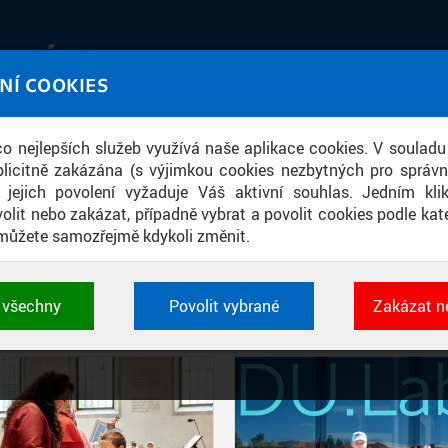
IATÉKA
NÍ COOKIES
UT obrazem a zvukem
 co nejlepších služeb využívá naše aplikace cookies. V souladu
ace
licitně zakázána (s výjimkou cookies nezbytných pro správ
a jejich povolení vyžaduje Váš aktivní souhlas. Jedním kl
olit nebo zakázat, případně vybrat a povolit cookies podle kate
můžete samozřejmě kdykoli změnit.
PŘÍSPĚVKY PODLE FILTRU
t všechny
Povolit vybrané
Zakázat n
Aktivní filtry:
AUTOR: PETR NEUGEBAUER
 cookies využívané aplikacemi ČVUT pro uchování jeji
vlastností a identifikátorů relace. Jsou nezbytné pro správ
jsou vždy aktivní.
É