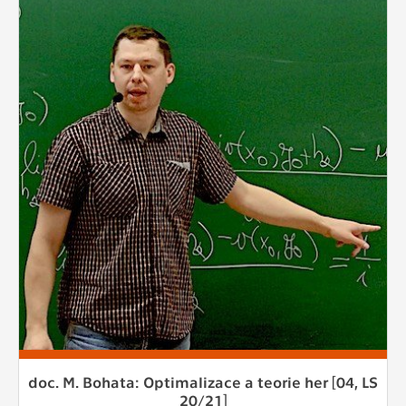
doc. M. Bohata: Optimalizace a teorie her [04, LS
20/21]