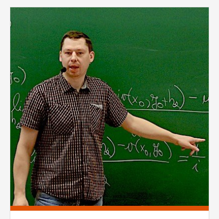
vždy aktivní.
Pages
ANALYTICKÉ
Slouží pro získávání anonymizovaných
statistických údajů, které nám pomáhají
vylepšovat naše aplikace. Zpravidla jde o
cookies systémů třetích stran, které k
těmto účelům využíváme.
MARKETINGOVÉ
Využívané za účelem zobrazení
správných nabídek a cílení obsahu podle
Vašich preferencí. Zpravidla jde o
cookies systémů třetích stran, které nám
s analýzou uživatelského chování
pomáhají.
OSTATNÍ