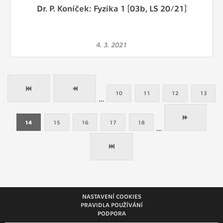
Dr. P. Koníček: Fyzika 1 [03b, LS 20/21]
4. 3. 2021
10
11
12
13
…
14
15
16
17
18
…
NASTAVENÍ COOKIES
PRAVIDLA POUŽÍVÁNÍ
PODPORA