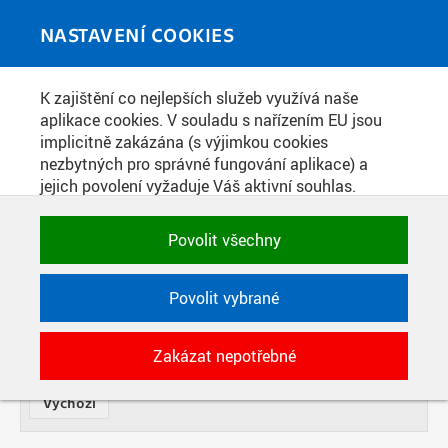
Skip to main content
MEDIATÉKA
Toggle
NASTAVENÍ COOKIES
navigati
K zajištění co nejlepších služeb využívá naše
VIDEOPŘÍSPĚVKY
aplikace cookies. V souladu s nařízením EU jsou
implicitně zakázána (s výjimkou cookies
nezbytných pro správné fungování aplikace) a
NÁZEV
jejich povolení vyžaduje Váš aktivní souhlas.
Jedním klikem můžete všechny povolit nebo
zakázat, případně vybrat a povolit cookies podle
OD
Povolit všechny
DATE
kategorie. Svoje rozhodnutí můžete samozřejmě
kdykoli změnit.
TYP
Povolit vybrané
POTŘEBNÉ
SOUČÁST
POČET
Zakázat nepotřebné
Technické cookies využívané aplikacemi
ČVUT pro uchování jejich nastavení,
vlastností a identifikátorů relace. Jsou
nezbytné pro správné fungování a jsou