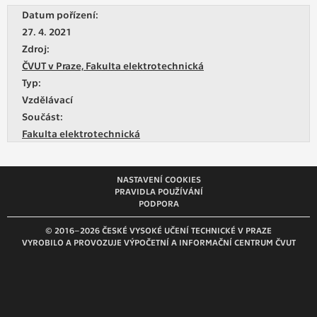
vždy aktivní.
Datum pořízení:
27. 4. 2021
ANALYTICKÉ
Zdroj:
Slouží pro získávání anonymizovaných
ČVUT v Praze, Fakulta elektrotechnická
statistických údajů, které nám pomáhají
Typ:
vylepšovat naše aplikace. Zpravidla jde o
Vzdělávací
cookies systémů třetích stran, které k
Součást:
těmto účelům využíváme.
Fakulta elektrotechnická
MARKETINGOVÉ
NASTAVENÍ COOKIES
Využívané za účelem zobrazení
PRAVIDLA POUŽÍVÁNÍ
správných nabídek a cílení obsahu podle
PODPORA
Vašich preferencí. Zpravidla jde o
© 2016–2026 ČESKÉ VYSOKÉ UČENÍ TECHNICKÉ V PRAZE
cookies systémů třetích stran, které nám
VYROBILO A PROVOZUJE VÝPOČETNÍ A INFORMAČNÍ CENTRUM ČVUT
s analýzou uživatelského chování
pomáhají.
OSTATNÍ