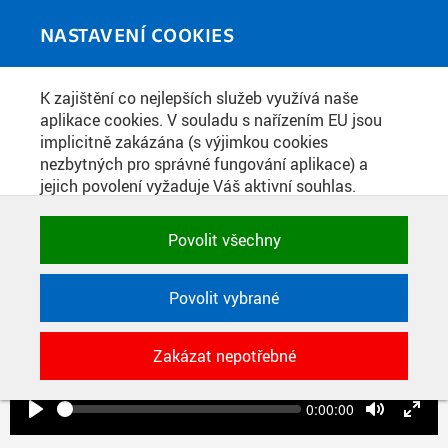
Skip to main content
MEDIATÉKA
Toggle
NASTAVENÍ COOKIES
navigati
Home
»
Videopříspěvky
K zajištění co nejlepších služeb využívá naše
You are here
DR. P. KONÍČEK: FYZIKA 1 [11A, LS
aplikace cookies. V souladu s nařízením EU jsou
implicitně zakázána (s výjimkou cookies
20/21]
nezbytných pro správné fungování aplikace) a
jejich povolení vyžaduje Váš aktivní souhlas.
Jedním klikem můžete všechny povolit nebo
zakázat, případně vybrat a povolit cookies podle
Povolit všechny
kategorie. Svoje rozhodnutí můžete samozřejmě
kdykoli změnit.
Povolit vybrané
Play
POTŘEBNÉ
Zakázat nepotřebné
Technické cookies využívané aplikacemi
ČVUT pro uchování jejich nastavení,
vlastností a identifikátorů relace. Jsou
Seek
Current
0:00:00
time
Play
Toggle
Toggl
nezbytné pro správné fungování a jsou
Mute
Fulls