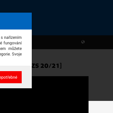
 s nařízením
né fungování
ikem můžete
gorie. Svoje
E [13A, ZS 20/21]
epotřebné
ch
né