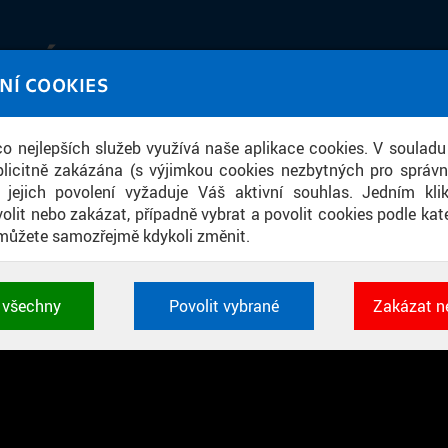
IATÉKA
NÍ COOKIES
UT obrazem a zvukem
 co nejlepších služeb využívá naše aplikace cookies. V souladu
ace
licitně zakázána (s výjimkou cookies nezbytných pro správ
a jejich povolení vyžaduje Váš aktivní souhlas. Jedním kl
olit nebo zakázat, případně vybrat a povolit cookies podle kate
můžete samozřejmě kdykoli změnit.
 KOMPLEXNÍ ANALÝZA A TRANSFORMAC
t všechny
Povolit vybrané
Zakázat n
 cookies využívané aplikacemi ČVUT pro uchování jeji
vlastností a identifikátorů relace. Jsou nezbytné pro správ
jsou vždy aktivní.
É