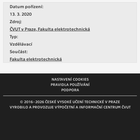
vždy aktivní.
Datum pořízení:
13. 3. 2020
ANALYTICKÉ
Zdroj:
Slouží pro získávání anonymizovaných
ČVUT v Praze, Fakulta elektrotechnická
statistických údajů, které nám pomáhají
Typ:
vylepšovat naše aplikace. Zpravidla jde o
Vzdělávací
cookies systémů třetích stran, které k
Součást:
těmto účelům využíváme.
Fakulta elektrotechnická
MARKETINGOVÉ
NASTAVENÍ COOKIES
Využívané za účelem zobrazení
PRAVIDLA POUŽÍVÁNÍ
správných nabídek a cílení obsahu podle
PODPORA
Vašich preferencí. Zpravidla jde o
© 2016–2026 ČESKÉ VYSOKÉ UČENÍ TECHNICKÉ V PRAZE
cookies systémů třetích stran, které nám
VYROBILO A PROVOZUJE VÝPOČETNÍ A INFORMAČNÍ CENTRUM ČVUT
s analýzou uživatelského chování
pomáhají.
OSTATNÍ