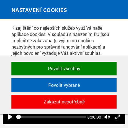
Skip to main content
MEDIATÉKA
Toggle
NASTAVENÍ COOKIES
navigati
Home
»
Videopříspěvky
K zajištění co nejlepších služeb využívá naše
You are here
PROF. PETR KULHÁNEK: FYZIKA 1
aplikace cookies. V souladu s nařízením EU jsou
implicitně zakázána (s výjimkou cookies
[04B, LS 19/20]
nezbytných pro správné fungování aplikace) a
jejich povolení vyžaduje Váš aktivní souhlas.
Jedním klikem můžete všechny povolit nebo
zakázat, případně vybrat a povolit cookies podle
Povolit všechny
kategorie. Svoje rozhodnutí můžete samozřejmě
kdykoli změnit.
Povolit vybrané
Play
POTŘEBNÉ
Zakázat nepotřebné
Technické cookies využívané aplikacemi
ČVUT pro uchování jejich nastavení,
vlastností a identifikátorů relace. Jsou
Seek
Current
0:00:00
time
Play
Toggle
Toggl
nezbytné pro správné fungování a jsou
Mute
Fulls