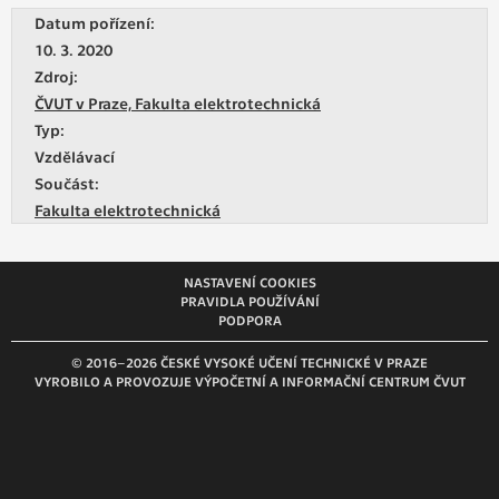
vždy aktivní.
Datum pořízení:
10. 3. 2020
ANALYTICKÉ
Zdroj:
Slouží pro získávání anonymizovaných
ČVUT v Praze, Fakulta elektrotechnická
statistických údajů, které nám pomáhají
Typ:
vylepšovat naše aplikace. Zpravidla jde o
Vzdělávací
cookies systémů třetích stran, které k
Součást:
těmto účelům využíváme.
Fakulta elektrotechnická
MARKETINGOVÉ
NASTAVENÍ COOKIES
Využívané za účelem zobrazení
PRAVIDLA POUŽÍVÁNÍ
správných nabídek a cílení obsahu podle
PODPORA
Vašich preferencí. Zpravidla jde o
© 2016–2026 ČESKÉ VYSOKÉ UČENÍ TECHNICKÉ V PRAZE
cookies systémů třetích stran, které nám
VYROBILO A PROVOZUJE VÝPOČETNÍ A INFORMAČNÍ CENTRUM ČVUT
s analýzou uživatelského chování
pomáhají.
OSTATNÍ