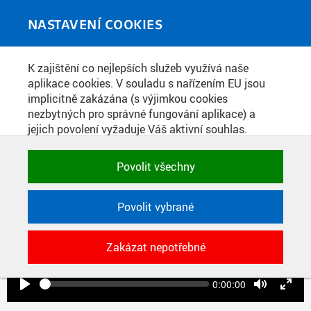
Skip to main content
MEDIATÉKA
Toggle
NASTAVENÍ COOKIES
navigati
Home
»
Videopříspěvky
K zajištění co nejlepších služeb využívá naše
You are here
PROF. PETR KULHÁNEK: FYZIKA 1
aplikace cookies. V souladu s nařízením EU jsou
implicitně zakázána (s výjimkou cookies
[04A, LS 19/20]
nezbytných pro správné fungování aplikace) a
jejich povolení vyžaduje Váš aktivní souhlas.
Jedním klikem můžete všechny povolit nebo
zakázat, případně vybrat a povolit cookies podle
Povolit všechny
kategorie. Svoje rozhodnutí můžete samozřejmě
kdykoli změnit.
Povolit vybrané
Play
POTŘEBNÉ
Zakázat nepotřebné
Technické cookies využívané aplikacemi
ČVUT pro uchování jejich nastavení,
vlastností a identifikátorů relace. Jsou
Seek
Current
0:00:00
time
Play
Toggle
Toggl
nezbytné pro správné fungování a jsou
Mute
Fulls