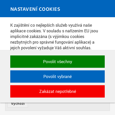
Skip to main content
MEDIATÉKA
Toggle
NASTAVENÍ COOKIES
navigati
K zajištění co nejlepších služeb využívá naše
PUBLIKACE
aplikace cookies. V souladu s nařízením EU jsou
implicitně zakázána (s výjimkou cookies
nezbytných pro správné fungování aplikace) a
NÁZEV
jejich povolení vyžaduje Váš aktivní souhlas.
Jedním klikem můžete všechny povolit nebo
zakázat, případně vybrat a povolit cookies podle
OD
Povolit všechny
DATE
kategorie. Svoje rozhodnutí můžete samozřejmě
kdykoli změnit.
TYP
Povolit vybrané
POTŘEBNÉ
PERIODIKUM
POČET
Zakázat nepotřebné
Technické cookies využívané aplikacemi
ČVUT pro uchování jejich nastavení,
vlastností a identifikátorů relace. Jsou
nezbytné pro správné fungování a jsou