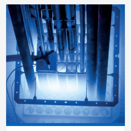
vždy aktivní.
Pages
ANALYTICKÉ
Slouží pro získávání anonymizovaných
statistických údajů, které nám pomáhají
vylepšovat naše aplikace. Zpravidla jde o
cookies systémů třetích stran, které k
těmto účelům využíváme.
MARKETINGOVÉ
Využívané za účelem zobrazení
správných nabídek a cílení obsahu podle
Vašich preferencí. Zpravidla jde o
cookies systémů třetích stran, které nám
s analýzou uživatelského chování
pomáhají.
OSTATNÍ