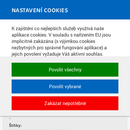
Skip to main content
MEDIATÉKA
Toggle
NASTAVENÍ COOKIES
navigati
Home
»
Publikace
K zajištění co nejlepších služeb využívá naše
You are here
PRAŽSKÁ TECHNIKA 6/2019
aplikace cookies. V souladu s nařízením EU jsou
implicitně zakázána (s výjimkou cookies
nezbytných pro správné fungování aplikace) a
jejich povolení vyžaduje Váš aktivní souhlas.
LISTOVAT
STÁHNOUT PDF
Jedním klikem můžete všechny povolit nebo
zakázat, případně vybrat a povolit cookies podle
Povolit všechny
Datum vydání:
kategorie. Svoje rozhodnutí můžete samozřejmě
16. 12. 2019
kdykoli změnit.
Zdroj:
Povolit vybrané
ČVUT v Praze, Nakladatelství Česká technika
Typ:
POTŘEBNÉ
Zakázat nepotřebné
Časopis
Technické cookies využívané aplikacemi
ČVUT pro uchování jejich nastavení,
Součást:
vlastností a identifikátorů relace. Jsou
-
nezbytné pro správné fungování a jsou
Štítky: