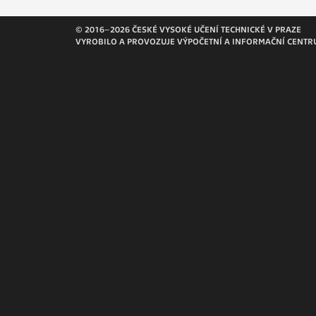
Slouží pro
pomáhají vy
© 2016–2026 ČESKÉ VYSOKÉ UČENÍ TECHNICKÉ V PRAZE
stran, kter
VYROBILO A PROVOZUJE VÝPOČETNÍ A INFORMAČNÍ CENTR
MARKETING
Využívané 
Vašich prefe
analýzou už
OSTATNÍ
Cookies, kt
zůstala prá
uvedených v