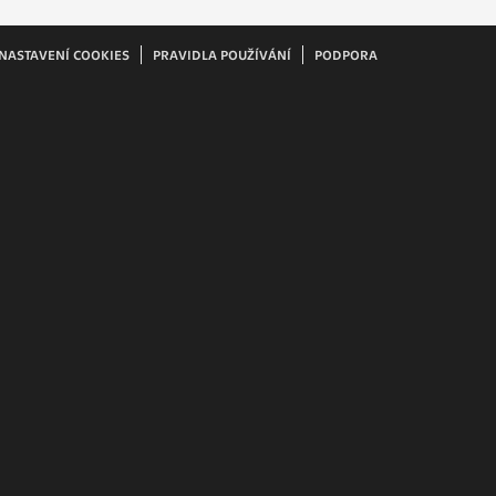
ám
ch
NASTAVENÍ COOKIES
PRAVIDLA POUŽÍVÁNÍ
PODPORA
le
 s
ie
ií