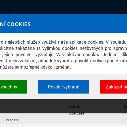
IATÉKA
NÍ COOKIES
UT obrazem a zvukem
 co nejlepších služeb využívá naše aplikace cookies. V souladu
ace
licitně zakázána (s výjimkou cookies nezbytných pro správ
a jejich povolení vyžaduje Váš aktivní souhlas. Jedním kl
olit nebo zakázat, případně vybrat a povolit cookies podle kate
můžete samozřejmě kdykoli změnit.
PRAŽSKÁ TECHNIKA 1/2021
t všechny
Povolit vybrané
Zakázat n
LISTOVAT
STÁHNOUT PDF
 cookies využívané aplikacemi ČVUT pro uchování jeji
vlastností a identifikátorů relace. Jsou nezbytné pro správ
jsou vždy aktivní.
Zdroj:
Č
Součást:
-
ČASOPIS
É