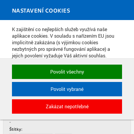
Skip to main content
MEDIATÉKA
Toggle
NASTAVENÍ COOKIES
navigati
Home
»
Publikace
K zajištění co nejlepších služeb využívá naše
You are here
PRAŽSKÁ TECHNIKA 2/2019
aplikace cookies. V souladu s nařízením EU jsou
implicitně zakázána (s výjimkou cookies
nezbytných pro správné fungování aplikace) a
jejich povolení vyžaduje Váš aktivní souhlas.
LISTOVAT
STÁHNOUT PDF
Jedním klikem můžete všechny povolit nebo
zakázat, případně vybrat a povolit cookies podle
Povolit všechny
Datum vydání:
kategorie. Svoje rozhodnutí můžete samozřejmě
10. 4. 2019
kdykoli změnit.
Zdroj:
Povolit vybrané
ČVUT v Praze, Nakladatelství Česká technika
Typ:
POTŘEBNÉ
Zakázat nepotřebné
Časopis
Technické cookies využívané aplikacemi
ČVUT pro uchování jejich nastavení,
Součást:
vlastností a identifikátorů relace. Jsou
-
nezbytné pro správné fungování a jsou
Štítky: