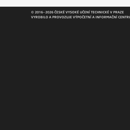
Slouží pro
pomáhají vy
© 2016–2026 ČESKÉ VYSOKÉ UČENÍ TECHNICKÉ V PRAZE
stran, kter
VYROBILO A PROVOZUJE VÝPOČETNÍ A INFORMAČNÍ CENTR
MARKETING
Využívané 
Vašich prefe
analýzou už
OSTATNÍ
Cookies, kt
zůstala prá
uvedených v