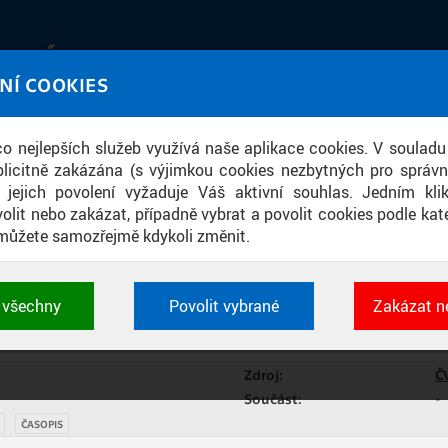
IATÉKA
NÍ COOKIES
UT obrazem a zvukem
 co nejlepších služeb využívá naše aplikace cookies. V souladu
ace
licitně zakázána (s výjimkou cookies nezbytných pro správ
a jejich povolení vyžaduje Váš aktivní souhlas. Jedním kl
olit nebo zakázat, případně vybrat a povolit cookies podle kate
můžete samozřejmě kdykoli změnit.
PRAŽSKÁ TECHNIKA 4/2018
t všechny
Povolit vybrané
Zakázat n
LISTOVAT
STÁHNOUT PDF
 cookies využívané aplikacemi ČVUT pro uchování jeji
vlastností a identifikátorů relace. Jsou nezbytné pro správ
jsou vždy aktivní.
Zdroj:
Č
Součást:
-
ČASOPIS
É