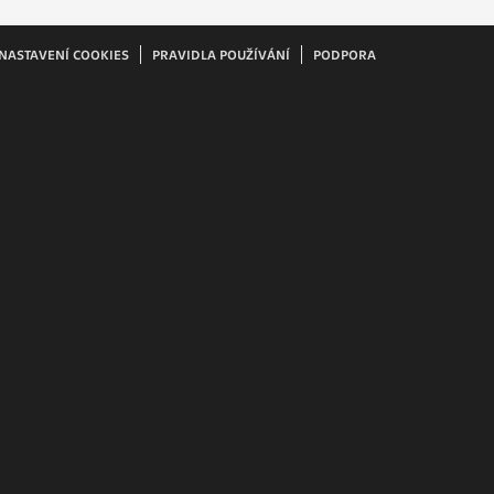
ám
ch
NASTAVENÍ COOKIES
PRAVIDLA POUŽÍVÁNÍ
PODPORA
le
 s
ie
ií