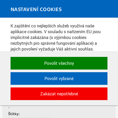
Skip to main content
MEDIATÉKA
Toggle
NASTAVENÍ COOKIES
navigati
Home
»
Publikace
K zajištění co nejlepších služeb využívá naše
You are here
TECNICALL 1/2017
aplikace cookies. V souladu s nařízením EU jsou
implicitně zakázána (s výjimkou cookies
nezbytných pro správné fungování aplikace) a
jejich povolení vyžaduje Váš aktivní souhlas.
LISTOVAT
STÁHNOUT PDF
Jedním klikem můžete všechny povolit nebo
zakázat, případně vybrat a povolit cookies podle
Povolit všechny
Datum vydání:
kategorie. Svoje rozhodnutí můžete samozřejmě
7. 6. 2017
kdykoli změnit.
Zdroj:
Povolit vybrané
ČVUT v Praze, Nakladatelství Česká technika
Typ:
POTŘEBNÉ
Zakázat nepotřebné
Časopis
Technické cookies využívané aplikacemi
ČVUT pro uchování jejich nastavení,
Součást:
vlastností a identifikátorů relace. Jsou
-
nezbytné pro správné fungování a jsou
Štítky: