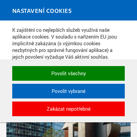
Skip to main content
MEDIATÉKA
Toggle
NASTAVENÍ COOKIES
navigati
K zajištění co nejlepších služeb využívá naše
PŘÍSPĚVKY PODLE FILTRU
aplikace cookies. V souladu s nařízením EU jsou
implicitně zakázána (s výjimkou cookies
Aktivní filtry:
nezbytných pro správné fungování aplikace) a
ŠTÍTEK: FA
jejich povolení vyžaduje Váš aktivní souhlas.
Jedním klikem můžete všechny povolit nebo
Pages
zakázat, případně vybrat a povolit cookies podle
Povolit všechny
kategorie. Svoje rozhodnutí můžete samozřejmě
kdykoli změnit.
Povolit vybrané
POTŘEBNÉ
Zakázat nepotřebné
Technické cookies využívané aplikacemi
ČVUT pro uchování jejich nastavení,
vlastností a identifikátorů relace. Jsou
nezbytné pro správné fungování a jsou