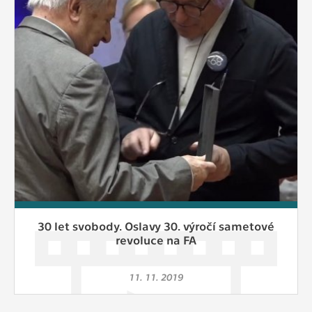
Cookies, které aplikace nedokáže zařadit.
Naším cílem je, aby tato kategorie
zůstala prázdná a všechny cookies byly
přiřazeny do některé z kategorií
uvedených výše.
30 let svobody. Oslavy 30. výročí sametové
revoluce na FA
11. 11. 2019