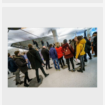
Cookies, které aplikace nedokáže zařadit.
Naším cílem je, aby tato kategorie
zůstala prázdná a všechny cookies byly
přiřazeny do některé z kategorií
uvedených výše.