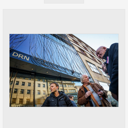
vždy aktivní.
ANALYTICKÉ
Slouží pro získávání anonymizovaných
statistických údajů, které nám pomáhají
vylepšovat naše aplikace. Zpravidla jde o
cookies systémů třetích stran, které k
těmto účelům využíváme.
MARKETINGOVÉ
Využívané za účelem zobrazení
správných nabídek a cílení obsahu podle
Vašich preferencí. Zpravidla jde o
cookies systémů třetích stran, které nám
s analýzou uživatelského chování
pomáhají.
OSTATNÍ