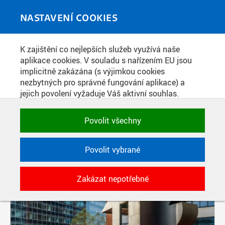
Skip to main content
MEDIATÉKA
Toggle
NASTAVENÍ COOKIES
navigati
K zajištění co nejlepších služeb využívá naše
PŘÍSPĚVKY PODLE FILTRU
aplikace cookies. V souladu s nařízením EU jsou
implicitně zakázána (s výjimkou cookies
Aktivní filtry:
nezbytných pro správné fungování aplikace) a
ŠTÍTEK: SOCHA
jejich povolení vyžaduje Váš aktivní souhlas.
Jedním klikem můžete všechny povolit nebo
zakázat, případně vybrat a povolit cookies podle
Povolit všechny
kategorie. Svoje rozhodnutí můžete samozřejmě
kdykoli změnit.
Povolit vybrané
POTŘEBNÉ
Zakázat nepotřebné
Technické cookies využívané aplikacemi
ČVUT pro uchování jejich nastavení,
vlastností a identifikátorů relace. Jsou
nezbytné pro správné fungování a jsou