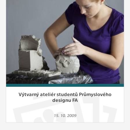
Cookies, které aplikace nedokáže zařadit.
Naším cílem je, aby tato kategorie
zůstala prázdná a všechny cookies byly
přiřazeny do některé z kategorií
uvedených výše.
Výtvarný ateliér studentů Průmyslového
designu FA
15. 10. 2009