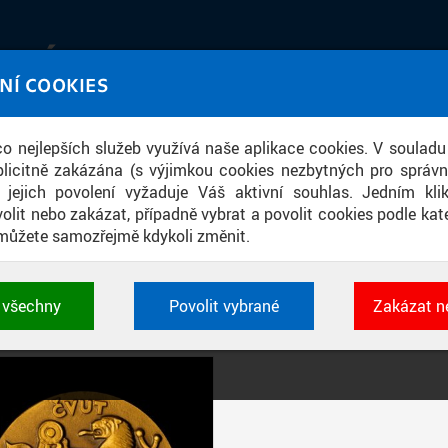
IATÉKA
NÍ COOKIES
UT obrazem a zvukem
 co nejlepších služeb využívá naše aplikace cookies. V souladu
ace
licitně zakázána (s výjimkou cookies nezbytných pro správ
a jejich povolení vyžaduje Váš aktivní souhlas. Jedním kl
olit nebo zakázat, případně vybrat a povolit cookies podle kate
můžete samozřejmě kdykoli změnit.
PŘÍSPĚVKY PODLE FILTRU
t všechny
Povolit vybrané
Zakázat n
Aktivní filtry:
ŠTÍTEK: TRNKOVA MEDAILE
 cookies využívané aplikacemi ČVUT pro uchování jeji
vlastností a identifikátorů relace. Jsou nezbytné pro správ
jsou vždy aktivní.
É