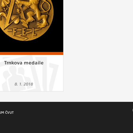
 získávání anonymizovaných statistických údajů, které n
lepšovat naše aplikace. Zpravidla jde o cookies systémů třetí
é k těmto účelům využíváme.
OVÉ
za účelem zobrazení správných nabídek a cílení obsahu pod
rencí. Zpravidla jde o cookies systémů třetích stran, které nám
ivatelského chování pomáhají.
Trnkova medaile
eré aplikace nedokáže zařadit. Naším cílem je, aby tato kategor
8. 1. 2018
zdná a všechny cookies byly přiřazeny do některé z kategor
ýše.
UM ČVUT