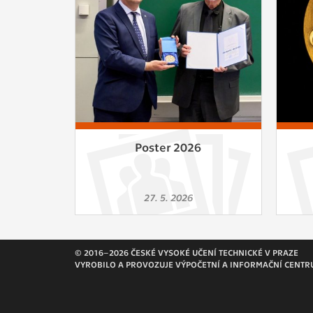
Slouží pro
pomáhají vy
stran, kter
MARKETING
Využívané 
Vašich prefe
analýzou už
Poster 2026
OSTATNÍ
Cookies, kt
27. 5. 2026
zůstala prá
uvedených v
© 2016–2026 ČESKÉ VYSOKÉ UČENÍ TECHNICKÉ V PRAZE
VYROBILO A PROVOZUJE VÝPOČETNÍ A INFORMAČNÍ CENTR