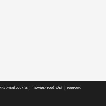
ám
ch
le
 s
ie
ií
NASTAVENÍ COOKIES
PRAVIDLA POUŽÍVÁNÍ
PODPORA