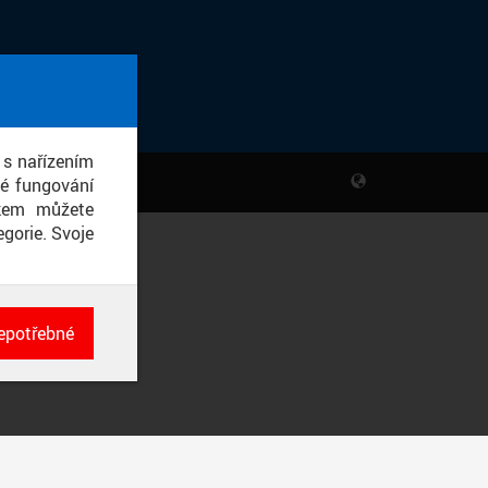
 s nařízením
né fungování
ikem můžete
gorie. Svoje
epotřebné
ch
né