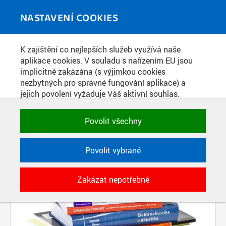
Skip to main content
MEDIATÉKA
Toggle
NASTAVENÍ COOKIES
navigati
K zajištění co nejlepších služeb využívá naše
PŘÍSPĚVKY PODLE FILTRU
aplikace cookies. V souladu s nařízením EU jsou
implicitně zakázána (s výjimkou cookies
Aktivní filtry:
nezbytných pro správné fungování aplikace) a
ŠTÍTEK: ČESKÁ TECHNIKA
jejich povolení vyžaduje Váš aktivní souhlas.
Jedním klikem můžete všechny povolit nebo
zakázat, případně vybrat a povolit cookies podle
Povolit všechny
kategorie. Svoje rozhodnutí můžete samozřejmě
kdykoli změnit.
Povolit vybrané
POTŘEBNÉ
Zakázat nepotřebné
Technické cookies využívané aplikacemi
ČVUT pro uchování jejich nastavení,
vlastností a identifikátorů relace. Jsou
nezbytné pro správné fungování a jsou