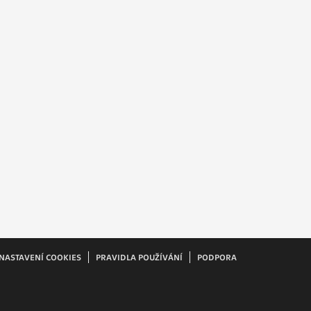
ám
ch
le
 s
ie
ií
NASTAVENÍ COOKIES
PRAVIDLA POUŽÍVÁNÍ
PODPORA