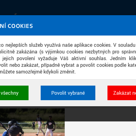
IATÉKA
NÍ COOKIES
UT obrazem a zvukem
 co nejlepších služeb využívá naše aplikace cookies. V souladu
ace
licitně zakázána (s výjimkou cookies nezbytných pro správ
a jejich povolení vyžaduje Váš aktivní souhlas. Jedním kl
olit nebo zakázat, případně vybrat a povolit cookies podle kate
můžete samozřejmě kdykoli změnit.
PŘÍSPĚVKY PODLE FILTRU
t všechny
Povolit vybrané
Zakázat n
Aktivní filtry:
ŠTÍTEK: SOFTBAL
 cookies využívané aplikacemi ČVUT pro uchování jeji
vlastností a identifikátorů relace. Jsou nezbytné pro správ
jsou vždy aktivní.
É