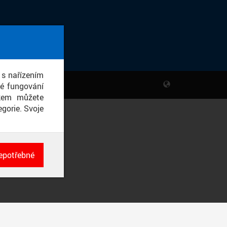
 s nařízením
né fungování
ikem můžete
gorie. Svoje
epotřebné
ch
né