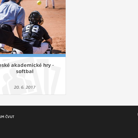
 získávání anonymizovaných statistických údajů, které n
lepšovat naše aplikace. Zpravidla jde o cookies systémů třetí
é k těmto účelům využíváme.
OVÉ
za účelem zobrazení správných nabídek a cílení obsahu pod
rencí. Zpravidla jde o cookies systémů třetích stran, které nám
ivatelského chování pomáhají.
eské akademické hry -
softbal
eré aplikace nedokáže zařadit. Naším cílem je, aby tato kategor
20. 6. 2017
zdná a všechny cookies byly přiřazeny do některé z kategor
ýše.
UM ČVUT