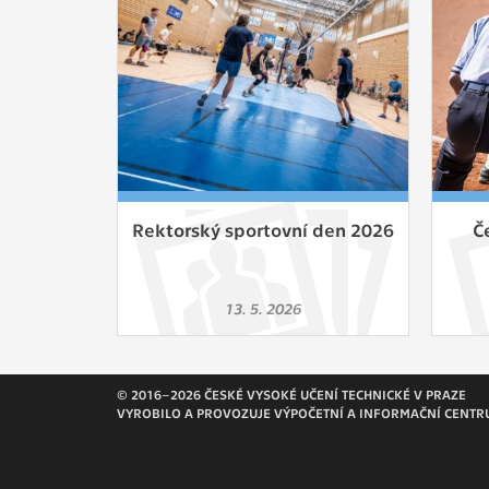
Slouží pro
pomáhají vy
stran, kter
MARKETING
Využívané 
Vašich prefe
analýzou už
Rektorský sportovní den 2026
Č
OSTATNÍ
Cookies, kt
13. 5. 2026
zůstala prá
uvedených v
© 2016–2026 ČESKÉ VYSOKÉ UČENÍ TECHNICKÉ V PRAZE
VYROBILO A PROVOZUJE VÝPOČETNÍ A INFORMAČNÍ CENTR