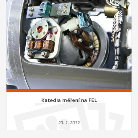
Cookies, které aplikace nedokáže zařadit.
Naším cílem je, aby tato kategorie
zůstala prázdná a všechny cookies byly
přiřazeny do některé z kategorií
uvedených výše.
Katedra měření na FEL
23. 1. 2012