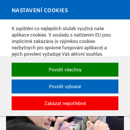
Skip to main content
MEDIATÉKA
Toggle
NASTAVENÍ COOKIES
navigati
K zajištění co nejlepších služeb využívá naše
PŘÍSPĚVKY PODLE FILTRU
aplikace cookies. V souladu s nařízením EU jsou
implicitně zakázána (s výjimkou cookies
Aktivní filtry:
nezbytných pro správné fungování aplikace) a
ŠTÍTEK: MĚŘENÍ
jejich povolení vyžaduje Váš aktivní souhlas.
Jedním klikem můžete všechny povolit nebo
zakázat, případně vybrat a povolit cookies podle
Povolit všechny
kategorie. Svoje rozhodnutí můžete samozřejmě
kdykoli změnit.
Povolit vybrané
POTŘEBNÉ
Zakázat nepotřebné
Technické cookies využívané aplikacemi
ČVUT pro uchování jejich nastavení,
vlastností a identifikátorů relace. Jsou
nezbytné pro správné fungování a jsou