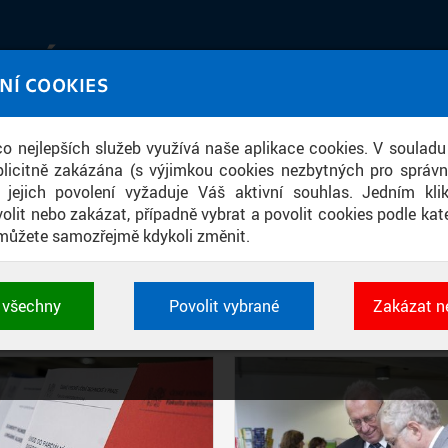
IATÉKA
NÍ COOKIES
UT obrazem a zvukem
 co nejlepších služeb využívá naše aplikace cookies. V souladu
ace
licitně zakázána (s výjimkou cookies nezbytných pro správ
a jejich povolení vyžaduje Váš aktivní souhlas. Jedním kl
olit nebo zakázat, případně vybrat a povolit cookies podle kate
můžete samozřejmě kdykoli změnit.
PŘÍSPĚVKY PODLE FILTRU
t všechny
Povolit vybrané
Zakázat n
Aktivní filtry:
ŠTÍTEK: PRODEJNA
 cookies využívané aplikacemi ČVUT pro uchování jeji
vlastností a identifikátorů relace. Jsou nezbytné pro správ
jsou vždy aktivní.
É