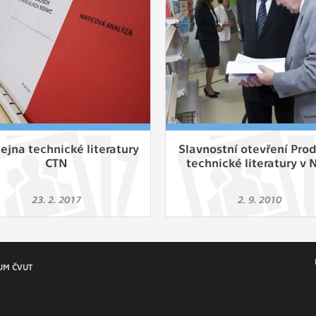
 získávání anonymizovaných statistických údajů, které n
lepšovat naše aplikace. Zpravidla jde o cookies systémů třetí
é k těmto účelům využíváme.
OVÉ
za účelem zobrazení správných nabídek a cílení obsahu pod
rencí. Zpravidla jde o cookies systémů třetích stran, které nám
ivatelského chování pomáhají.
ejna technické literatury
Slavnostní otevření Pro
CTN
technické literatury v 
eré aplikace nedokáže zařadit. Naším cílem je, aby tato kategor
23. 2. 2017
2. 9. 2010
zdná a všechny cookies byly přiřazeny do některé z kategor
ýše.
UM ČVUT