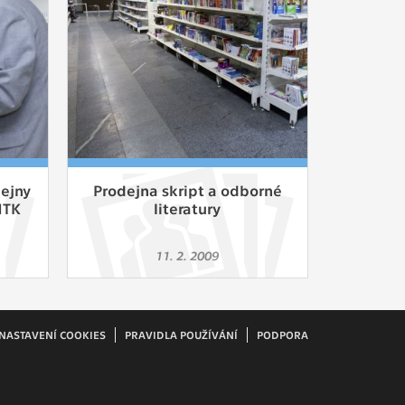
ám
ch
le
 s
dejny
Prodejna skript a odborné
NTK
literatury
ie
11. 2. 2009
ií
NASTAVENÍ COOKIES
PRAVIDLA POUŽÍVÁNÍ
PODPORA