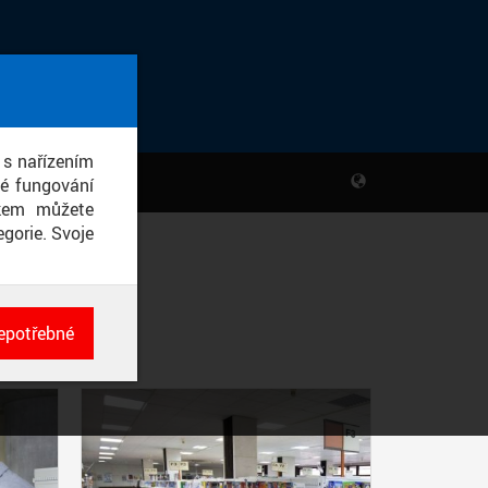
 s nařízením
né fungování
ikem můžete
gorie. Svoje
epotřebné
ch
né