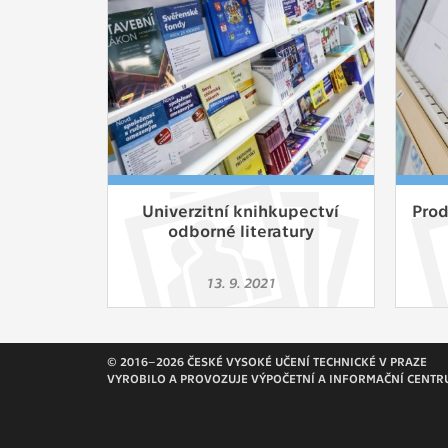
Slouží pro
pomáhají vy
stran, kter
MARKETING
Využívané 
Vašich prefe
analýzou už
Univerzitní knihkupectví
Prod
odborné literatury
OSTATNÍ
Cookies, kt
13. 9. 2021
zůstala prá
uvedených v
© 2016–2026 ČESKÉ VYSOKÉ UČENÍ TECHNICKÉ V PRAZE
VYROBILO A PROVOZUJE VÝPOČETNÍ A INFORMAČNÍ CENTR