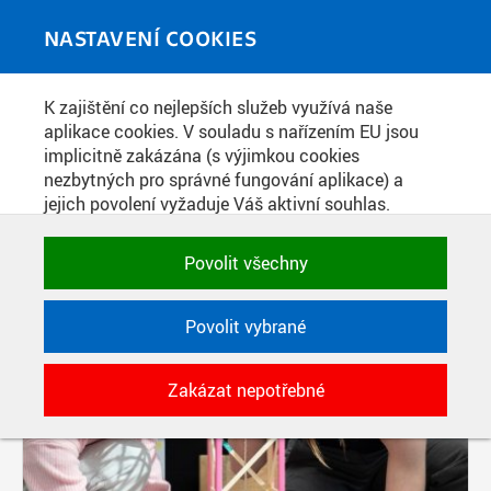
Skip to main content
MEDIATÉKA
Toggle
NASTAVENÍ COOKIES
navigati
K zajištění co nejlepších služeb využívá naše
PŘÍSPĚVKY PODLE FILTRU
aplikace cookies. V souladu s nařízením EU jsou
implicitně zakázána (s výjimkou cookies
Aktivní filtry:
nezbytných pro správné fungování aplikace) a
ŠTÍTEK: HALA ROKU AKADEMIK
jejich povolení vyžaduje Váš aktivní souhlas.
Jedním klikem můžete všechny povolit nebo
zakázat, případně vybrat a povolit cookies podle
Povolit všechny
kategorie. Svoje rozhodnutí můžete samozřejmě
kdykoli změnit.
Povolit vybrané
POTŘEBNÉ
Zakázat nepotřebné
Technické cookies využívané aplikacemi
ČVUT pro uchování jejich nastavení,
vlastností a identifikátorů relace. Jsou
nezbytné pro správné fungování a jsou