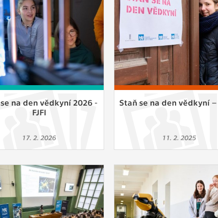
 získávání anonymizovaných statistických údajů, které n
lepšovat naše aplikace. Zpravidla jde o cookies systémů třetí
é k těmto účelům využíváme.
OVÉ
za účelem zobrazení správných nabídek a cílení obsahu pod
rencí. Zpravidla jde o cookies systémů třetích stran, které nám
ivatelského chování pomáhají.
 se na den vědkyní 2026 -
Staň se na den vědkyní 
FJFI
eré aplikace nedokáže zařadit. Naším cílem je, aby tato kategor
17. 2. 2026
11. 2. 2025
zdná a všechny cookies byly přiřazeny do některé z kategor
ýše.