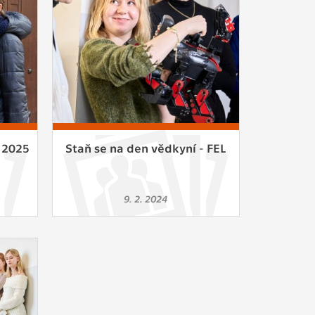
ám
ch
le
 s
– 2025
Staň se na den vědkyní - FEL
ie
9. 2. 2024
ií