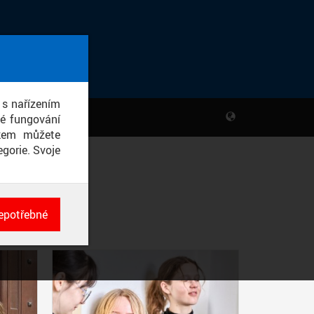
 s nařízením
né fungování
ikem můžete
gorie. Svoje
epotřebné
ch
né