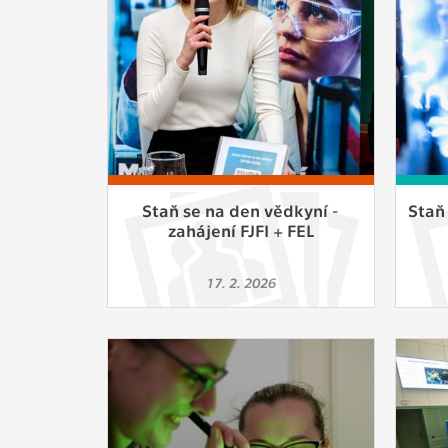
Slouží pro
pomáhají vy
stran, kter
MARKETING
Využívané 
Vašich prefe
analýzou už
Staň se na den vědkyní -
Staň
zahájení FJFI + FEL
OSTATNÍ
Cookies, kt
17. 2. 2026
zůstala prá
uvedených v