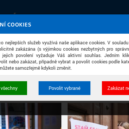
IATÉKA
NÍ COOKIES
UT obrazem a zvukem
 co nejlepších služeb využívá naše aplikace cookies. V souladu
ace
licitně zakázána (s výjimkou cookies nezbytných pro správ
a jejich povolení vyžaduje Váš aktivní souhlas. Jedním kl
olit nebo zakázat, případně vybrat a povolit cookies podle kate
můžete samozřejmě kdykoli změnit.
PŘÍSPĚVKY PODLE FILTRU
t všechny
Povolit vybrané
Zakázat n
Aktivní filtry:
ŠTÍTEK: STAŇ SE NA DEN VĚDKYNÍ
 cookies využívané aplikacemi ČVUT pro uchování jeji
vlastností a identifikátorů relace. Jsou nezbytné pro správ
jsou vždy aktivní.
É