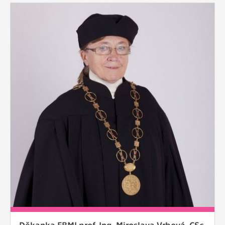
Děkanka FBMI prof. Ing. Miroslava Vrbová, CSc.