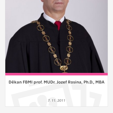
Cookies, které aplikace nedokáže zařadit.
Naším cílem je, aby tato kategorie
zůstala prázdná a všechny cookies byly
přiřazeny do některé z kategorií
uvedených výše.
Děkan FBMI prof. MUDr. Jozef Rosina, Ph.D., MBA
7. 11. 2011