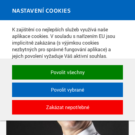
Skip to main content
MEDIATÉKA
Toggle
NASTAVENÍ COOKIES
navigati
K zajištění co nejlepších služeb využívá naše
PŘÍSPĚVKY PODLE FILTRU
aplikace cookies. V souladu s nařízením EU jsou
implicitně zakázána (s výjimkou cookies
Aktivní filtry:
nezbytných pro správné fungování aplikace) a
ŠTÍTEK: DĚKAN
jejich povolení vyžaduje Váš aktivní souhlas.
Jedním klikem můžete všechny povolit nebo
Pages
zakázat, případně vybrat a povolit cookies podle
Povolit všechny
kategorie. Svoje rozhodnutí můžete samozřejmě
kdykoli změnit.
Povolit vybrané
POTŘEBNÉ
Zakázat nepotřebné
Technické cookies využívané aplikacemi
ČVUT pro uchování jejich nastavení,
vlastností a identifikátorů relace. Jsou
nezbytné pro správné fungování a jsou