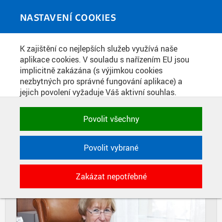
Skip to main content
MEDIATÉKA
Toggle
NASTAVENÍ COOKIES
navigati
Home
»
Fotografie
K zajištění co nejlepších služeb využívá naše
You are here
DĚKANKA FSV PROF. ING. ALENA
aplikace cookies. V souladu s nařízením EU jsou
implicitně zakázána (s výjimkou cookies
KOHOUTKOVÁ, CSC.
nezbytných pro správné fungování aplikace) a
jejich povolení vyžaduje Váš aktivní souhlas.
Jedním klikem můžete všechny povolit nebo
DIAPOZITIVY
DLAŽDICE
zakázat, případně vybrat a povolit cookies podle
Povolit všechny
CIHLY
kategorie. Svoje rozhodnutí můžete samozřejmě
kdykoli změnit.
Povolit vybrané
POTŘEBNÉ
Zakázat nepotřebné
Technické cookies využívané aplikacemi
ČVUT pro uchování jejich nastavení,
vlastností a identifikátorů relace. Jsou
nezbytné pro správné fungování a jsou