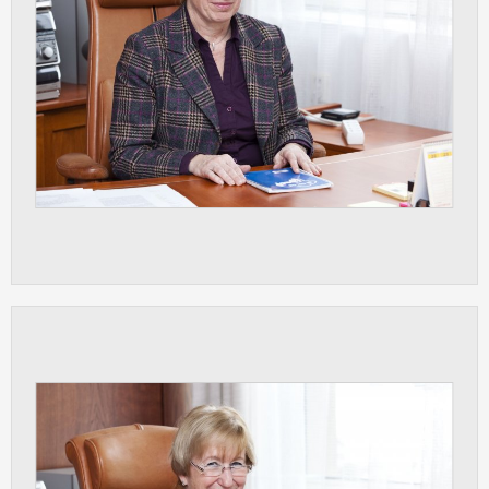
vždy aktivní.
ANALYTICKÉ
Slouží pro získávání anonymizovaných
statistických údajů, které nám pomáhají
vylepšovat naše aplikace. Zpravidla jde o
cookies systémů třetích stran, které k
těmto účelům využíváme.
MARKETINGOVÉ
Využívané za účelem zobrazení
správných nabídek a cílení obsahu podle
Vašich preferencí. Zpravidla jde o
cookies systémů třetích stran, které nám
s analýzou uživatelského chování
pomáhají.
OSTATNÍ