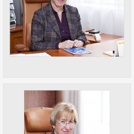
Cookies, které aplikace nedokáže zařadit.
Naším cílem je, aby tato kategorie
zůstala prázdná a všechny cookies byly
přiřazeny do některé z kategorií
uvedených výše.