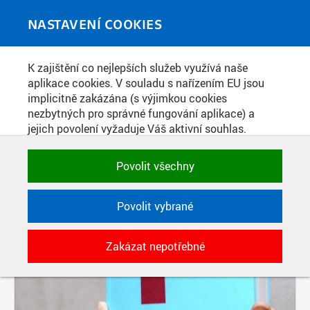
Skip to main content
MEDIATÉKA
Toggle
NASTAVENÍ COOKIES
navigati
K zajištění co nejlepších služeb využívá naše
PŘÍSPĚVKY PODLE FILTRU
aplikace cookies. V souladu s nařízením EU jsou
implicitně zakázána (s výjimkou cookies
Aktivní filtry:
nezbytných pro správné fungování aplikace) a
ŠTÍTEK: 80. LÉTA
jejich povolení vyžaduje Váš aktivní souhlas.
Jedním klikem můžete všechny povolit nebo
zakázat, případně vybrat a povolit cookies podle
Povolit všechny
kategorie. Svoje rozhodnutí můžete samozřejmě
kdykoli změnit.
Povolit vybrané
POTŘEBNÉ
Zakázat nepotřebné
Technické cookies využívané aplikacemi
ČVUT pro uchování jejich nastavení,
vlastností a identifikátorů relace. Jsou
nezbytné pro správné fungování a jsou