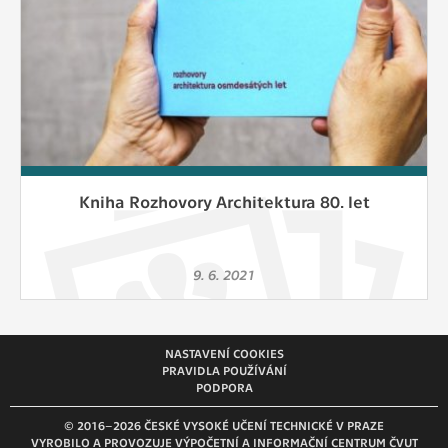
vždy aktivní.
ANALYTICKÉ
Slouží pro získávání anonymizovaných
statistických údajů, které nám pomáhají
vylepšovat naše aplikace. Zpravidla jde o
cookies systémů třetích stran, které k
těmto účelům využíváme.
Kniha Rozhovory Architektura 80. let
MARKETINGOVÉ
Využívané za účelem zobrazení
9. 6. 2021
správných nabídek a cílení obsahu podle
Vašich preferencí. Zpravidla jde o
cookies systémů třetích stran, které nám
s analýzou uživatelského chování
NASTAVENÍ COOKIES
PRAVIDLA POUŽÍVÁNÍ
pomáhají.
PODPORA
© 2016–2026 ČESKÉ VYSOKÉ UČENÍ TECHNICKÉ V PRAZE
OSTATNÍ
VYROBILO A PROVOZUJE VÝPOČETNÍ A INFORMAČNÍ CENTRUM ČVUT