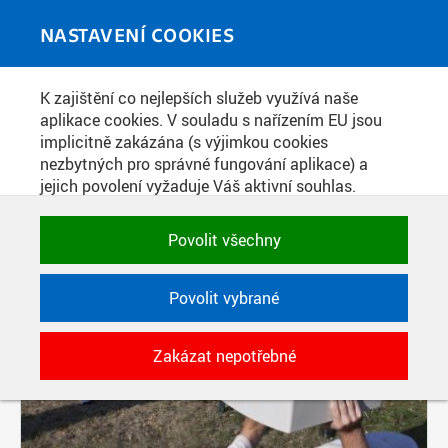
Skip to main content
MEDIATÉKA
Toggle
NASTAVENÍ COOKIES
navigati
K zajištění co nejlepších služeb využívá naše
PŘÍSPĚVKY PODLE FILTRU
aplikace cookies. V souladu s nařízením EU jsou
implicitně zakázána (s výjimkou cookies
Aktivní filtry:
nezbytných pro správné fungování aplikace) a
ŠTÍTEK: AJŤÁCKÉ HRY
jejich povolení vyžaduje Váš aktivní souhlas.
Jedním klikem můžete všechny povolit nebo
zakázat, případně vybrat a povolit cookies podle
Povolit všechny
kategorie. Svoje rozhodnutí můžete samozřejmě
kdykoli změnit.
Povolit vybrané
POTŘEBNÉ
Zakázat nepotřebné
Technické cookies využívané aplikacemi
ČVUT pro uchování jejich nastavení,
vlastností a identifikátorů relace. Jsou
nezbytné pro správné fungování a jsou