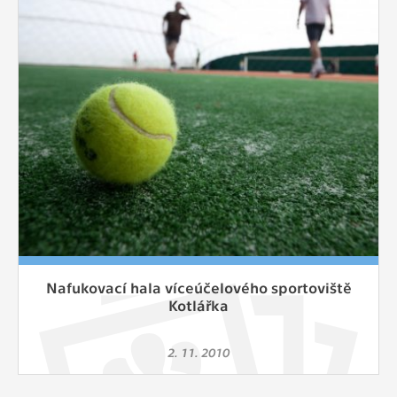
Cookies, které aplikace nedokáže zařadit.
Naším cílem je, aby tato kategorie
zůstala prázdná a všechny cookies byly
přiřazeny do některé z kategorií
uvedených výše.
Nafukovací hala víceúčelového sportoviště
Kotlářka
2. 11. 2010