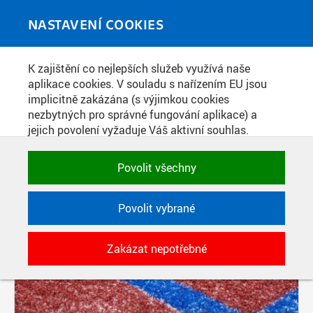
Skip to main content
MEDIATÉKA
Toggle
NASTAVENÍ COOKIES
navigati
K zajištění co nejlepších služeb využívá naše
PŘÍSPĚVKY PODLE FILTRU
aplikace cookies. V souladu s nařízením EU jsou
implicitně zakázána (s výjimkou cookies
Aktivní filtry:
nezbytných pro správné fungování aplikace) a
ŠTÍTEK: KOTLÁŘKA
jejich povolení vyžaduje Váš aktivní souhlas.
Jedním klikem můžete všechny povolit nebo
zakázat, případně vybrat a povolit cookies podle
Povolit všechny
kategorie. Svoje rozhodnutí můžete samozřejmě
kdykoli změnit.
Povolit vybrané
POTŘEBNÉ
Zakázat nepotřebné
Technické cookies využívané aplikacemi
ČVUT pro uchování jejich nastavení,
vlastností a identifikátorů relace. Jsou
nezbytné pro správné fungování a jsou