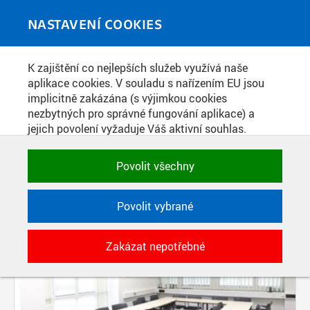
Skip to main content
MEDIATÉKA
Toggle
NASTAVENÍ COOKIES
navigati
K zajištění co nejlepších služeb využívá naše
PŘÍSPĚVKY PODLE FILTRU
aplikace cookies. V souladu s nařízením EU jsou
implicitně zakázána (s výjimkou cookies
Aktivní filtry:
nezbytných pro správné fungování aplikace) a
ŠTÍTEK: PROSTORY
jejich povolení vyžaduje Váš aktivní souhlas.
Jedním klikem můžete všechny povolit nebo
zakázat, případně vybrat a povolit cookies podle
Povolit všechny
kategorie. Svoje rozhodnutí můžete samozřejmě
kdykoli změnit.
Povolit vybrané
POTŘEBNÉ
Zakázat nepotřebné
Technické cookies využívané aplikacemi
ČVUT pro uchování jejich nastavení,
vlastností a identifikátorů relace. Jsou
nezbytné pro správné fungování a jsou