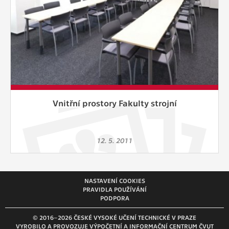
vždy aktivní.
ANALYTICKÉ
Slouží pro získávání anonymizovaných
statistických údajů, které nám pomáhají
vylepšovat naše aplikace. Zpravidla jde o
cookies systémů třetích stran, které k
těmto účelům využíváme.
Vnitřní prostory Fakulty strojní
MARKETINGOVÉ
Využívané za účelem zobrazení
12. 5. 2011
správných nabídek a cílení obsahu podle
Vašich preferencí. Zpravidla jde o
cookies systémů třetích stran, které nám
s analýzou uživatelského chování
NASTAVENÍ COOKIES
PRAVIDLA POUŽÍVÁNÍ
pomáhají.
PODPORA
© 2016–2026 ČESKÉ VYSOKÉ UČENÍ TECHNICKÉ V PRAZE
OSTATNÍ
VYROBILO A PROVOZUJE VÝPOČETNÍ A INFORMAČNÍ CENTRUM ČVUT