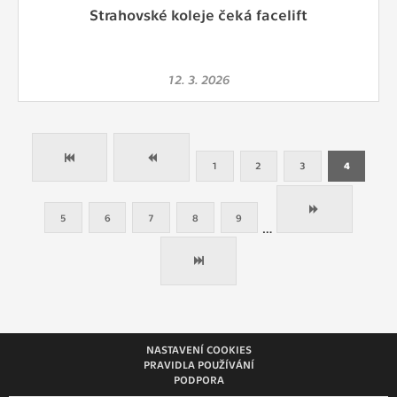
Strahovské koleje čeká facelift
12. 3. 2026
1
2
3
4
5
6
7
8
9
…
NASTAVENÍ COOKIES
PRAVIDLA POUŽÍVÁNÍ
PODPORA