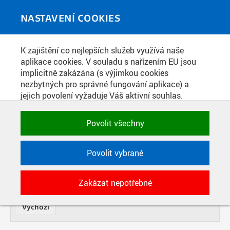
Skip to main content
MEDIATÉKA
Toggle
NASTAVENÍ COOKIES
navigati
K zajištění co nejlepších služeb využívá naše
FOTOGRAFIE
aplikace cookies. V souladu s nařízením EU jsou
implicitně zakázána (s výjimkou cookies
nezbytných pro správné fungování aplikace) a
NÁZEV
jejich povolení vyžaduje Váš aktivní souhlas.
Jedním klikem můžete všechny povolit nebo
zakázat, případně vybrat a povolit cookies podle
OD
Povolit všechny
DATE
kategorie. Svoje rozhodnutí můžete samozřejmě
kdykoli změnit.
TYP
Povolit vybrané
POTŘEBNÉ
SOUČÁST
POČET
Zakázat nepotřebné
Technické cookies využívané aplikacemi
ČVUT pro uchování jejich nastavení,
vlastností a identifikátorů relace. Jsou
nezbytné pro správné fungování a jsou