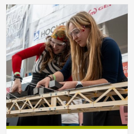
vždy aktivní.
Pages
ANALYTICKÉ
Slouží pro získávání anonymizovaných
statistických údajů, které nám pomáhají
vylepšovat naše aplikace. Zpravidla jde o
cookies systémů třetích stran, které k
těmto účelům využíváme.
MARKETINGOVÉ
Využívané za účelem zobrazení
správných nabídek a cílení obsahu podle
Vašich preferencí. Zpravidla jde o
cookies systémů třetích stran, které nám
s analýzou uživatelského chování
pomáhají.
OSTATNÍ