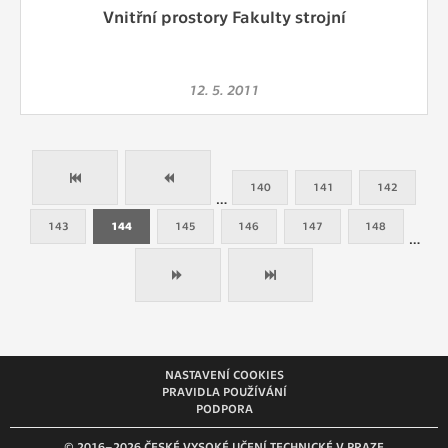
Vnitřní prostory Fakulty strojní
12. 5. 2011
140
141
142
…
143
144
145
146
147
148
…
NASTAVENÍ COOKIES
PRAVIDLA POUŽÍVÁNÍ
PODPORA
© 2016–2026 ČESKÉ VYSOKÉ UČENÍ TECHNICKÉ V PRAZE