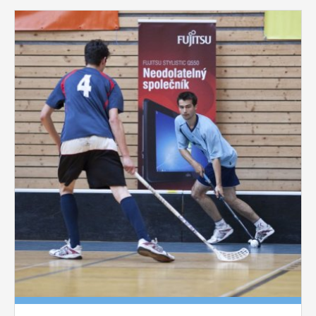
vždy aktivní.
Pages
ANALYTICKÉ
Slouží pro získávání anonymizovaných
statistických údajů, které nám pomáhají
vylepšovat naše aplikace. Zpravidla jde o
cookies systémů třetích stran, které k
těmto účelům využíváme.
MARKETINGOVÉ
Využívané za účelem zobrazení
správných nabídek a cílení obsahu podle
Vašich preferencí. Zpravidla jde o
cookies systémů třetích stran, které nám
s analýzou uživatelského chování
pomáhají.
OSTATNÍ