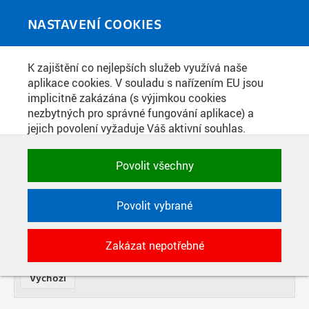
Skip to main content
MEDIATÉKA
Toggle
NASTAVENÍ COOKIES
navigati
K zajištění co nejlepších služeb využívá naše
FOTOGRAFIE
aplikace cookies. V souladu s nařízením EU jsou
implicitně zakázána (s výjimkou cookies
nezbytných pro správné fungování aplikace) a
NÁZEV
jejich povolení vyžaduje Váš aktivní souhlas.
Jedním klikem můžete všechny povolit nebo
zakázat, případně vybrat a povolit cookies podle
OD
Povolit všechny
DATE
kategorie. Svoje rozhodnutí můžete samozřejmě
kdykoli změnit.
TYP
Povolit vybrané
POTŘEBNÉ
SOUČÁST
POČET
Zakázat nepotřebné
Technické cookies využívané aplikacemi
ČVUT pro uchování jejich nastavení,
vlastností a identifikátorů relace. Jsou
nezbytné pro správné fungování a jsou