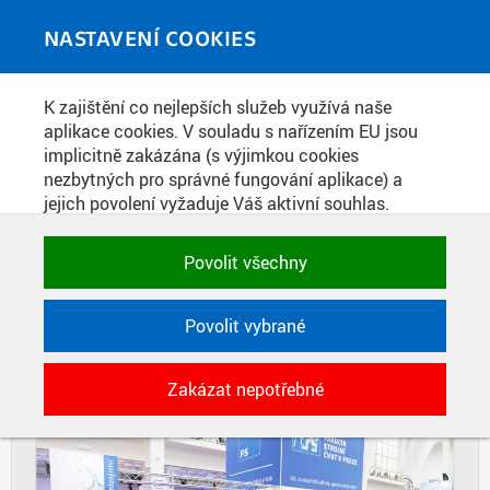
Skip to main content
MEDIATÉKA
Toggle
NASTAVENÍ COOKIES
navigati
Home
»
Fotografie
K zajištění co nejlepších služeb využívá naše
You are here
STÁNEK FAKULTY STROJNÍ NA MSV
aplikace cookies. V souladu s nařízením EU jsou
implicitně zakázána (s výjimkou cookies
2025
nezbytných pro správné fungování aplikace) a
jejich povolení vyžaduje Váš aktivní souhlas.
Jedním klikem můžete všechny povolit nebo
DIAPOZITIVY
DLAŽDICE
zakázat, případně vybrat a povolit cookies podle
Povolit všechny
CIHLY
kategorie. Svoje rozhodnutí můžete samozřejmě
kdykoli změnit.
Povolit vybrané
POTŘEBNÉ
Zakázat nepotřebné
Technické cookies využívané aplikacemi
ČVUT pro uchování jejich nastavení,
vlastností a identifikátorů relace. Jsou
nezbytné pro správné fungování a jsou