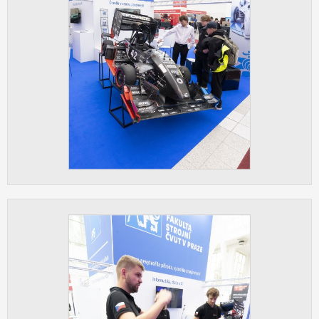
Cookies, které aplikace nedokáže zařadit.
Naším cílem je, aby tato kategorie
zůstala prázdná a všechny cookies byly
přiřazeny do některé z kategorií
uvedených výše.