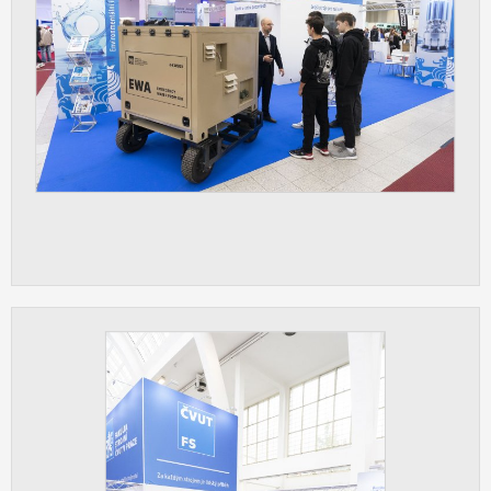
vždy aktivní.
ANALYTICKÉ
Slouží pro získávání anonymizovaných
statistických údajů, které nám pomáhají
vylepšovat naše aplikace. Zpravidla jde o
cookies systémů třetích stran, které k
těmto účelům využíváme.
MARKETINGOVÉ
Využívané za účelem zobrazení
správných nabídek a cílení obsahu podle
Vašich preferencí. Zpravidla jde o
cookies systémů třetích stran, které nám
s analýzou uživatelského chování
pomáhají.
OSTATNÍ