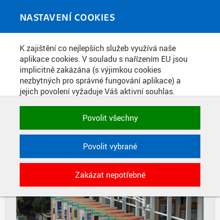
Skip to main content
MEDIATÉKA
Toggle
NASTAVENÍ COOKIES
navigati
Home
»
Fotografie
K zajištění co nejlepších služeb využívá naše
You are here
HALA ROKU ADVANCED 2025
aplikace cookies. V souladu s nařízením EU jsou
implicitně zakázána (s výjimkou cookies
nezbytných pro správné fungování aplikace) a
jejich povolení vyžaduje Váš aktivní souhlas.
DIAPOZITIVY
DLAŽDICE
Jedním klikem můžete všechny povolit nebo
CIHLY
zakázat, případně vybrat a povolit cookies podle
Povolit všechny
kategorie. Svoje rozhodnutí můžete samozřejmě
kdykoli změnit.
Povolit vybrané
POTŘEBNÉ
Zakázat nepotřebné
Technické cookies využívané aplikacemi
ČVUT pro uchování jejich nastavení,
vlastností a identifikátorů relace. Jsou
nezbytné pro správné fungování a jsou