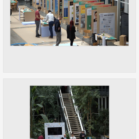
vždy aktivní.
ANALYTICKÉ
Slouží pro získávání anonymizovaných
statistických údajů, které nám pomáhají
vylepšovat naše aplikace. Zpravidla jde o
cookies systémů třetích stran, které k
těmto účelům využíváme.
MARKETINGOVÉ
Využívané za účelem zobrazení
správných nabídek a cílení obsahu podle
Vašich preferencí. Zpravidla jde o
cookies systémů třetích stran, které nám
s analýzou uživatelského chování
pomáhají.
OSTATNÍ