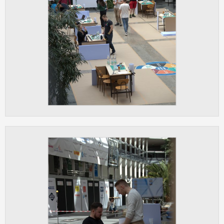
Cookies, které aplikace nedokáže zařadit.
Naším cílem je, aby tato kategorie
zůstala prázdná a všechny cookies byly
přiřazeny do některé z kategorií
uvedených výše.