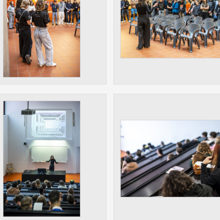
 získávání anonymizovaných statistických údajů, které n
lepšovat naše aplikace. Zpravidla jde o cookies systémů třetí
é k těmto účelům využíváme.
OVÉ
za účelem zobrazení správných nabídek a cílení obsahu pod
rencí. Zpravidla jde o cookies systémů třetích stran, které nám
ivatelského chování pomáhají.
eré aplikace nedokáže zařadit. Naším cílem je, aby tato kategor
zdná a všechny cookies byly přiřazeny do některé z kategor
ýše.