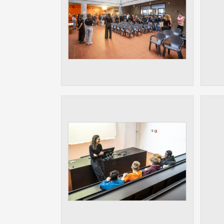
Slouží pro
pomáhají vy
stran, kter
MARKETING
Využívané 
Vašich prefe
analýzou už
OSTATNÍ
Cookies, kt
zůstala prá
uvedených v