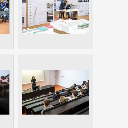
ám
ch
le
 s
ie
ií