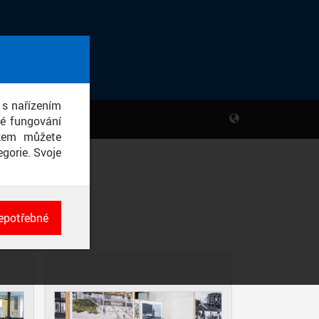
 s nařízením
né fungování
ikem můžete
gorie. Svoje
FA
epotřebné
ch
né