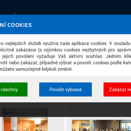
IATÉKA
NÍ COOKIES
UT obrazem a zvukem
 co nejlepších služeb využívá naše aplikace cookies. V souladu
ace
licitně zakázána (s výjimkou cookies nezbytných pro správ
a jejich povolení vyžaduje Váš aktivní souhlas. Jedním kl
olit nebo zakázat, případně vybrat a povolit cookies podle kate
můžete samozřejmě kdykoli změnit.
ÁCI ZÁKLADNÍCH ŠKOL PRAHY 6 NA 
t všechny
Povolit vybrané
Zakázat n
DIAPOZITIVY
DLAŽDICE
CIHLY
 cookies využívané aplikacemi ČVUT pro uchování jeji
vlastností a identifikátorů relace. Jsou nezbytné pro správ
jsou vždy aktivní.
É