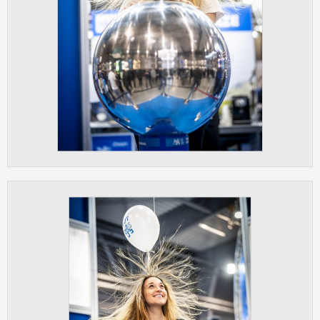
vždy aktivní.
ANALYTICKÉ
Slouží pro získávání anonymizovaných
statistických údajů, které nám pomáhají
vylepšovat naše aplikace. Zpravidla jde o
cookies systémů třetích stran, které k
těmto účelům využíváme.
MARKETINGOVÉ
Využívané za účelem zobrazení
správných nabídek a cílení obsahu podle
Vašich preferencí. Zpravidla jde o
cookies systémů třetích stran, které nám
s analýzou uživatelského chování
pomáhají.
OSTATNÍ