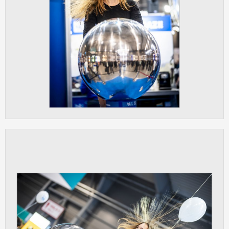
Cookies, které aplikace nedokáže zařadit.
Naším cílem je, aby tato kategorie
zůstala prázdná a všechny cookies byly
přiřazeny do některé z kategorií
uvedených výše.