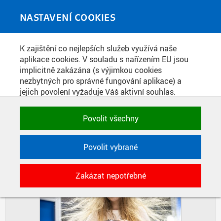
Skip to main content
MEDIATÉKA
Toggle
NASTAVENÍ COOKIES
navigati
Home
»
Fotografie
K zajištění co nejlepších služeb využívá naše
You are here
GAUDEAMUS PRAHA 2025
aplikace cookies. V souladu s nařízením EU jsou
implicitně zakázána (s výjimkou cookies
nezbytných pro správné fungování aplikace) a
jejich povolení vyžaduje Váš aktivní souhlas.
DIAPOZITIVY
DLAŽDICE
Jedním klikem můžete všechny povolit nebo
CIHLY
zakázat, případně vybrat a povolit cookies podle
Povolit všechny
kategorie. Svoje rozhodnutí můžete samozřejmě
kdykoli změnit.
Povolit vybrané
POTŘEBNÉ
Zakázat nepotřebné
Technické cookies využívané aplikacemi
ČVUT pro uchování jejich nastavení,
vlastností a identifikátorů relace. Jsou
nezbytné pro správné fungování a jsou