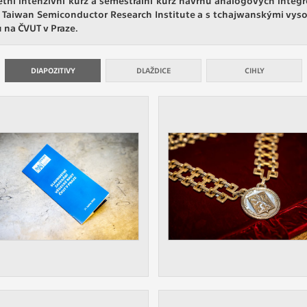
 získávání anonymizovaných statistických údajů, které n
 Taiwan Semiconductor Research Institute a s tchajwanskými vyso
lepšovat naše aplikace. Zpravidla jde o cookies systémů třetí
 na ČVUT v Praze.
é k těmto účelům využíváme.
DIAPOZITIVY
DLAŽDICE
CIHLY
OVÉ
za účelem zobrazení správných nabídek a cílení obsahu pod
rencí. Zpravidla jde o cookies systémů třetích stran, které nám
ivatelského chování pomáhají.
eré aplikace nedokáže zařadit. Naším cílem je, aby tato kategor
zdná a všechny cookies byly přiřazeny do některé z kategor
ýše.