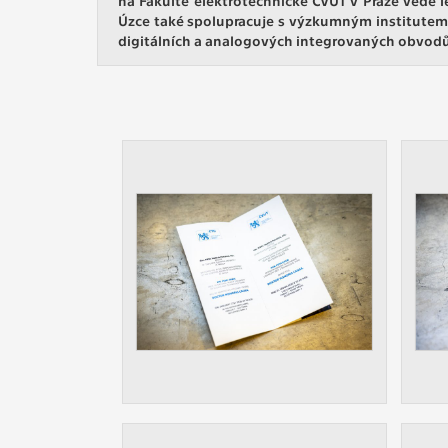
Slouží pro
Úzce také spolupracuje s výzkumným institutem
pomáhají vy
digitálních a analogových integrovaných obvodů
stran, kter
MARKETING
Využívané 
Vašich prefe
analýzou už
OSTATNÍ
Cookies, kt
zůstala prá
uvedených v