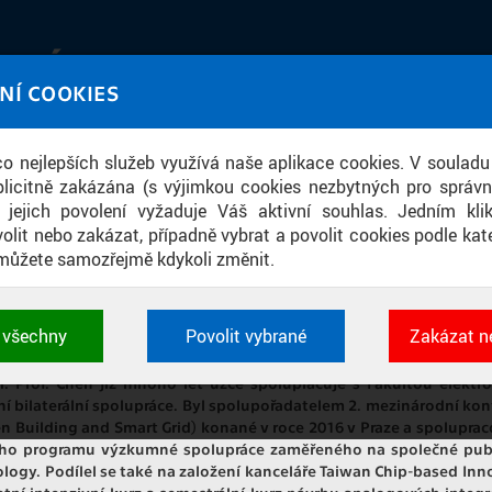
IATÉKA
NÍ COOKIES
UT obrazem a zvukem
 co nejlepších služeb využívá naše aplikace cookies. V souladu
ace
licitně zakázána (s výjimkou cookies nezbytných pro správ
a jejich povolení vyžaduje Váš aktivní souhlas. Jedním kl
olit nebo zakázat, případně vybrat a povolit cookies podle kate
můžete samozřejmě kdykoli změnit.
ÁNÍ ČESTNÉHO DOKTORÁTU POKI CH
t všechny
Povolit vybrané
Zakázat n
 cookies využívané aplikacemi ČVUT pro uchování jeji
ý 21. ledna obdržel profesor Poki Chen z Tchajwanské univerzity v
vlastností a identifikátorů relace. Jsou nezbytné pro správ
i. Prof. Chen již mnoho let úzce spolupracuje s Fakultou elekt
jsou vždy aktivní.
ilaterální spolupráce. Byl spolupořadatelem 2. mezinárodní konf
reen Building and Smart Grid) konané v roce 2016 v Praze a spolupr
ního programu výzkumné spolupráce zaměřeného na společné publ
ology. Podílel se také na založení kanceláře Taiwan Chip-based Inn
É
letní intenzivní kurz a semestrální kurz návrhu analogových in