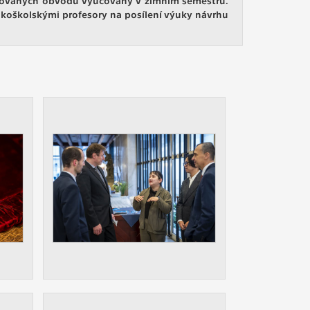
ám
koškolskými profesory na posílení výuky návrhu
ch
le
 s
ie
ií