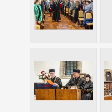
Slouží pro
pomáhají vy
stran, kter
MARKETING
Využívané 
Vašich prefe
analýzou už
OSTATNÍ
Cookies, kt
zůstala prá
uvedených v