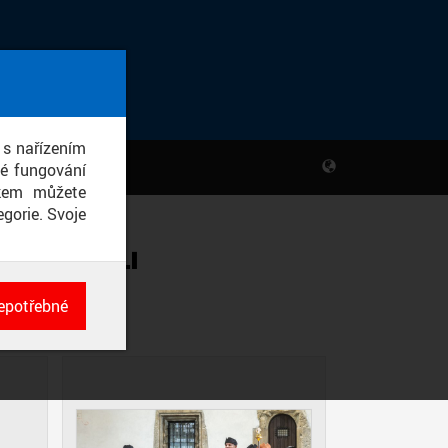
 s nařízením
né fungování
ikem můžete
gorie. Svoje
MSKÉ KAPLI
epotřebné
ch
né