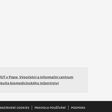
VUT v Praze, Výpočetní a informační centrum
akulta biomedicínského inženýrství
NASTAVENÍ COOKIES
PRAVIDLA POUŽÍVÁNÍ
PODPORA