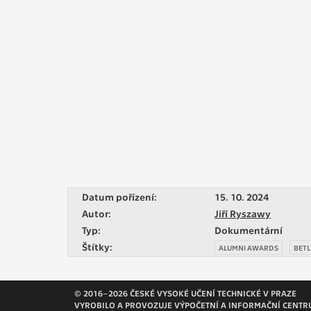
Datum pořízení:
15. 10. 2024
Autor:
Jiří Ryszawy
Typ:
Dokumentární
Štítky:
ALUMNI AWARDS
BETL
© 2016–2026 ČESKÉ VYSOKÉ UČENÍ TECHNICKÉ V PRAZE
VYROBILO A PROVOZUJE VÝPOČETNÍ A INFORMAČNÍ CENTR