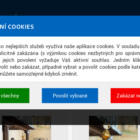
IATÉKA
NÍ COOKIES
UT obrazem a zvukem
 co nejlepších služeb využívá naše aplikace cookies. V souladu
ace
licitně zakázána (s výjimkou cookies nezbytných pro správ
a jejich povolení vyžaduje Váš aktivní souhlas. Jedním kl
olit nebo zakázat, případně vybrat a povolit cookies podle kate
můžete samozřejmě kdykoli změnit.
LUMNI AWARDS FBMI 2024 V BETLÉ
t všechny
Povolit vybrané
Zakázat n
DIAPOZITIVY
DLAŽDICE
CIHLY
 cookies využívané aplikacemi ČVUT pro uchování jeji
vlastností a identifikátorů relace. Jsou nezbytné pro správ
jsou vždy aktivní.
É