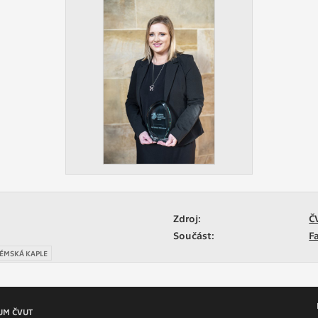
Zdroj:
Č
Součást:
F
ÉMSKÁ KAPLE
UM ČVUT