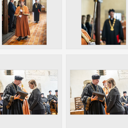
 získávání anonymizovaných statistických údajů, které n
lepšovat naše aplikace. Zpravidla jde o cookies systémů třetí
é k těmto účelům využíváme.
OVÉ
za účelem zobrazení správných nabídek a cílení obsahu pod
rencí. Zpravidla jde o cookies systémů třetích stran, které nám
ivatelského chování pomáhají.
eré aplikace nedokáže zařadit. Naším cílem je, aby tato kategor
zdná a všechny cookies byly přiřazeny do některé z kategor
ýše.