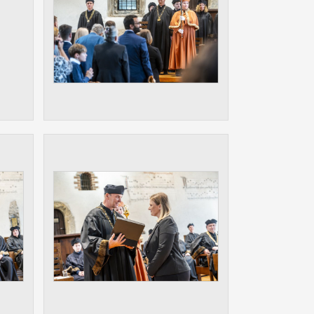
ám
ch
le
 s
ie
ií