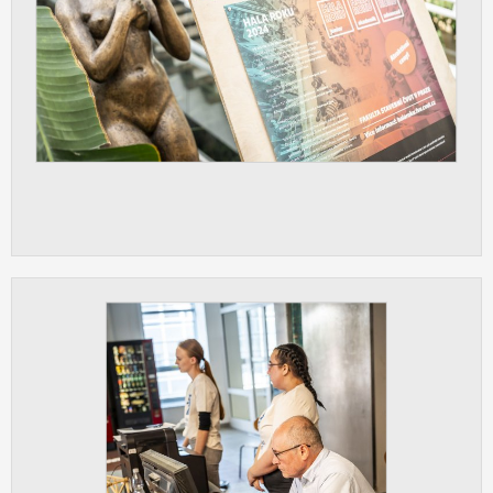
Cookies, které aplikace nedokáže zařadit.
Naším cílem je, aby tato kategorie
zůstala prázdná a všechny cookies byly
přiřazeny do některé z kategorií
uvedených výše.