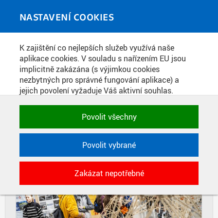
Skip to main content
MEDIATÉKA
Toggle
NASTAVENÍ COOKIES
navigati
Home
»
Fotografie
K zajištění co nejlepších služeb využívá naše
You are here
HALA ROKU JUNIOR 2024
aplikace cookies. V souladu s nařízením EU jsou
implicitně zakázána (s výjimkou cookies
nezbytných pro správné fungování aplikace) a
jejich povolení vyžaduje Váš aktivní souhlas.
DIAPOZITIVY
DLAŽDICE
Jedním klikem můžete všechny povolit nebo
CIHLY
zakázat, případně vybrat a povolit cookies podle
Povolit všechny
kategorie. Svoje rozhodnutí můžete samozřejmě
kdykoli změnit.
Povolit vybrané
POTŘEBNÉ
Zakázat nepotřebné
Technické cookies využívané aplikacemi
ČVUT pro uchování jejich nastavení,
vlastností a identifikátorů relace. Jsou
nezbytné pro správné fungování a jsou