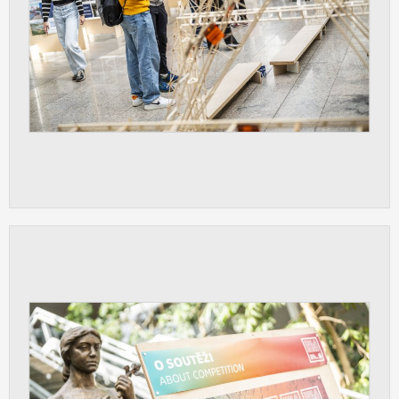
vždy aktivní.
ANALYTICKÉ
Slouží pro získávání anonymizovaných
statistických údajů, které nám pomáhají
vylepšovat naše aplikace. Zpravidla jde o
cookies systémů třetích stran, které k
těmto účelům využíváme.
MARKETINGOVÉ
Využívané za účelem zobrazení
správných nabídek a cílení obsahu podle
Vašich preferencí. Zpravidla jde o
cookies systémů třetích stran, které nám
s analýzou uživatelského chování
pomáhají.
OSTATNÍ