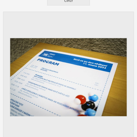
vždy aktivní.
CIHLY
ANALYTICKÉ
Slouží pro získávání anonymizovaných
statistických údajů, které nám pomáhají
vylepšovat naše aplikace. Zpravidla jde o
cookies systémů třetích stran, které k
těmto účelům využíváme.
MARKETINGOVÉ
Využívané za účelem zobrazení
správných nabídek a cílení obsahu podle
Vašich preferencí. Zpravidla jde o
cookies systémů třetích stran, které nám
s analýzou uživatelského chování
pomáhají.
OSTATNÍ