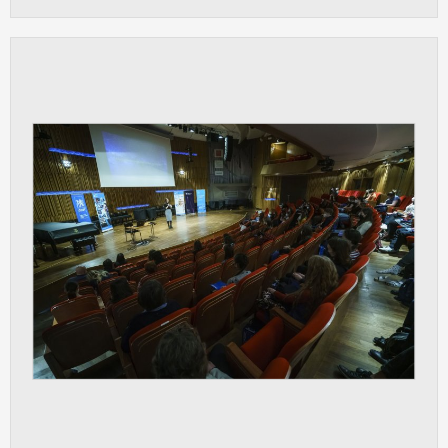
Cookies, které aplikace nedokáže zařadit.
Naším cílem je, aby tato kategorie
zůstala prázdná a všechny cookies byly
přiřazeny do některé z kategorií
uvedených výše.